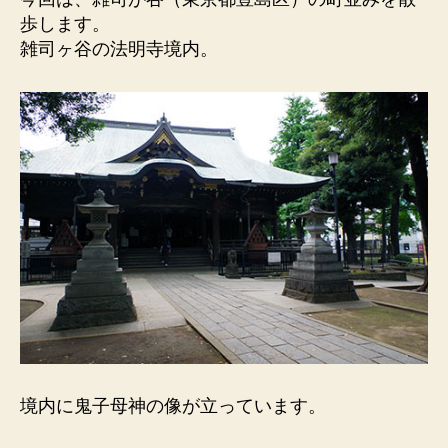
母
歩します。
神
雑司ヶ谷の法明寺境内。
像）
か
つ
て
は
恐
ろ
し
い
外
道
の
鬼
女。
へ
の
境内に鬼子母神の像が立っています。