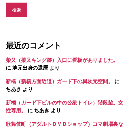
最近のコメント
柴又（柴又キング跡）入口に看板がありました。
に
地元出身の還暦
より
新橋（新橋方面近道）ガード下の異次元空間。
に
ちあき
より
新橋（ガード下ビルの中の公衆トイレ）階段脇。女
性専用。
に
ちあき
より
歌舞伎町（アダルトＤＶＤショップ）コマ劇場裏な