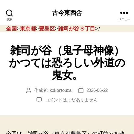
古今東西舎
検索
メニュー
全国
>
東京都
>
豊島区
>
雑司が谷３丁目
>/
雑司が谷（鬼子母神像）
かつては恐ろしい外道の
鬼女。
作成者:
kokontouzai
2026-06-22
投
投
稿
稿
雑
コメントはまだありません
者
日
司
が
谷
（鬼
子
今回は、雑司が谷（東京都豊島区）の町並みを散