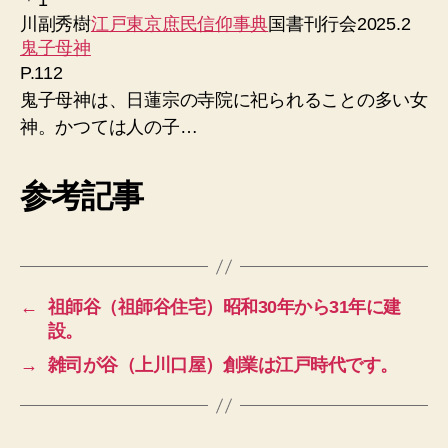
＊1
川副秀樹
江戸東京庶民信仰事典
国書刊行会2025.2
鬼子母神
P.112
鬼子母神は、日蓮宗の寺院に祀られることの多い女
神。かつては人の子…
参考記事
←
祖師谷（祖師谷住宅）昭和30年から31年に建
設。
→
雑司が谷（上川口屋）創業は江戸時代です。