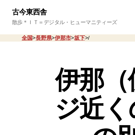
古今東西舎
散歩＊ＩＴ＝デジタル・ヒューマニティーズ
全国
>
長野県
>
伊那市
>
坂下
>/
伊那（
ジ近く