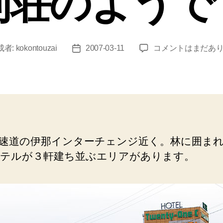
別荘のようで
伊
成者:
kokontouzai
2007-03-11
コメントはまだあ
投
那
稿
（伊
日
那
イ
ン
タ
ー
速道の伊那インターチェンジ近く。林に囲ま
チ
テルが３軒建ち並ぶエリアがあります。
ェ
ン
ジ
近
く
の