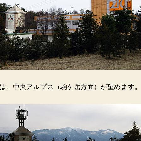
ラ
ブ
ホ
テ
ル）
高
原
の
別
荘
の
よ
は、中央アルプス（駒ケ岳方面）が望めます
う
で
す。
へ
の