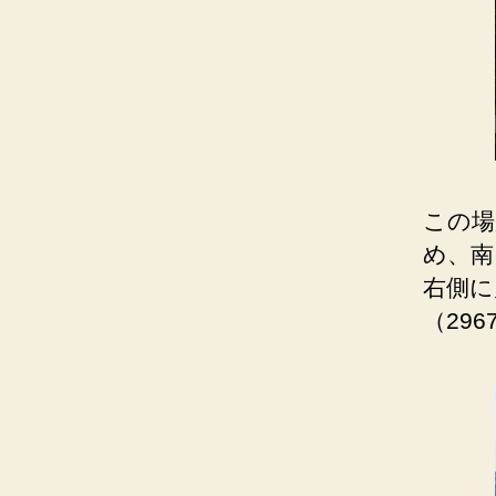
この場
め、南
右側に
（29