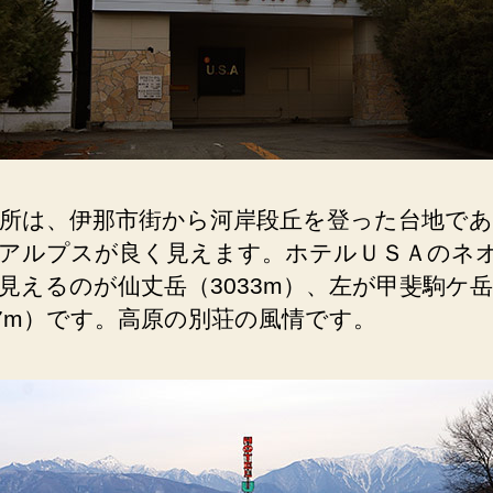
所は、伊那市街から河岸段丘を登った台地で
アルプスが良く見えます。ホテルＵＳＡのネ
見えるのが仙丈岳（3033m）、左が甲斐駒ケ岳
67m）です。高原の別荘の風情です。