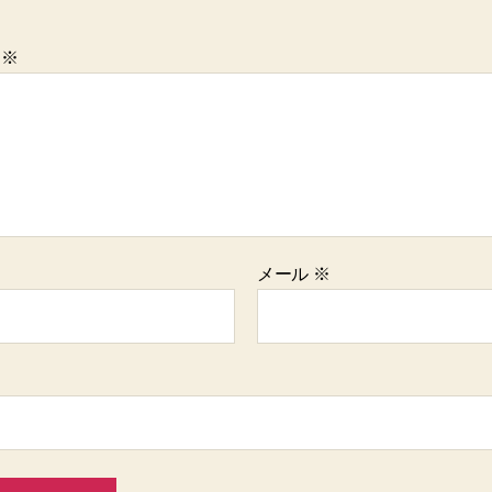
ト
※
メール
※