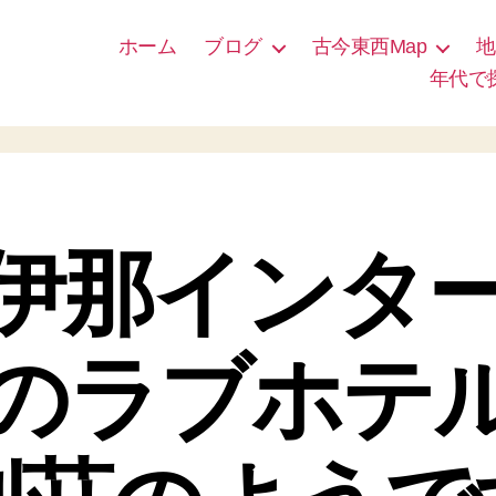
ホーム
ブログ
古今東西Map
地
年代で
伊那インタ
のラブホテ