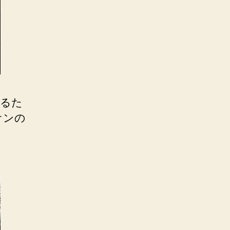
あるた
オンの