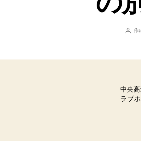
の
作
投
稿
者
中央高
ラブホ