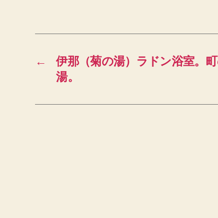
←
伊那（菊の湯）ラドン浴室。町
湯。