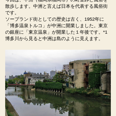
れ
散歩します。中洲と言えば日本を代表する風俗街
た
です。
歓
ソープランド街としての歴史は古く、1952年に
楽
「博多温泉トルコ」が中洲に開業しました。東京
街）
の銀座に「東京温泉」が開業した１年後です。*1
日
博多川から見ると中洲は島のように見えます。
本
を
代
表
す
る
風
俗
街。
へ
の