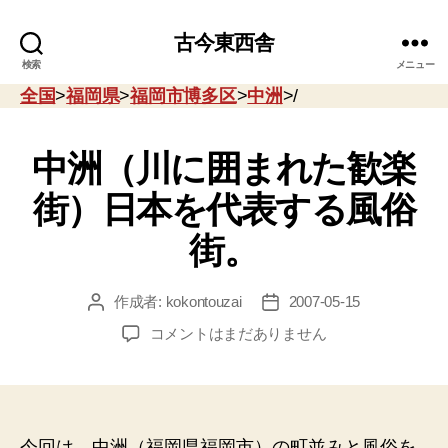
古今東西舎
検索
メニュー
全国
>
福岡県
>
福岡市博多区
>
中洲
>/
中洲（川に囲まれた歓楽
街）日本を代表する風俗
街。
作成者:
kokontouzai
2007-05-15
投
投
稿
稿
中
コメントはまだありません
者
日
洲
（川
に
囲
ま
今回は、中洲（福岡県福岡市）の町並みと風俗を