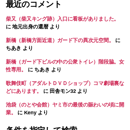
最近のコメント
柴又（柴又キング跡）入口に看板がありました。
に
地元出身の還暦
より
新橋（新橋方面近道）ガード下の異次元空間。
に
ちあき
より
新橋（ガード下ビルの中の公衆トイレ）階段脇。女
性専用。
に
ちあき
より
歌舞伎町（アダルトＤＶＤショップ）コマ劇場裏な
どにあります。
に
田舎モン32
より
池袋（のとや会館）ヤミ市の最後の賑わいの頃に開
業。
に
Keny
より