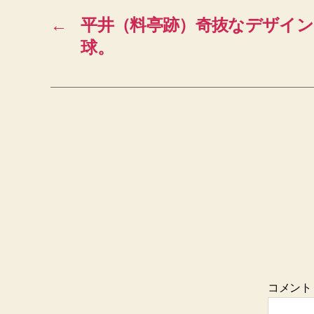
←
平井（料亭跡）奇抜なデザイン
球。
コメン