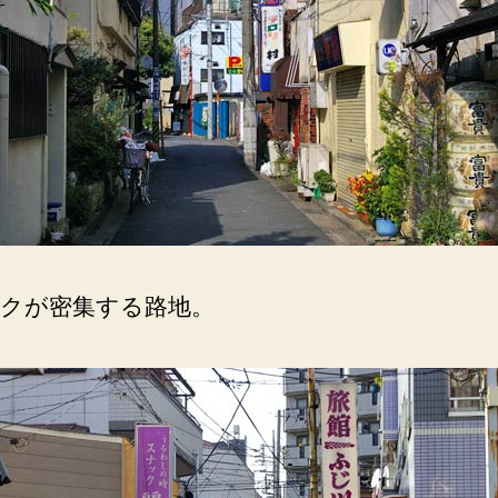
研
ぎ
ま
す
の
看
板。
へ
の
クが密集する路地。