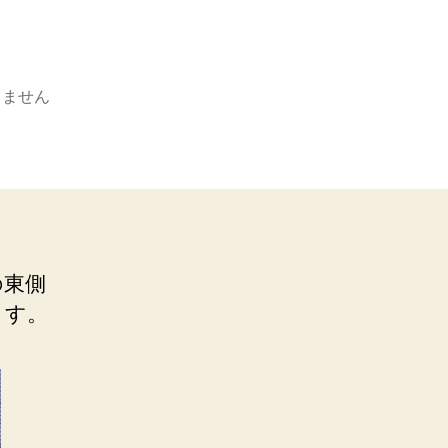
りません
の東側
ます。