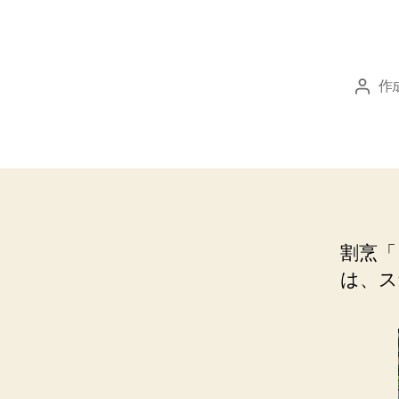
作
投
稿
者
割烹「
は、ス