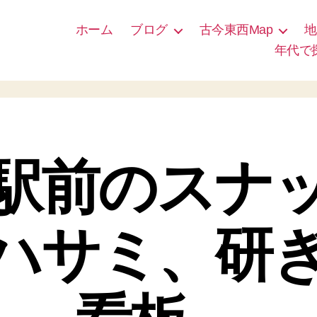
ホーム
ブログ
古今東西Map
地
年代で
駅前のスナ
ハサミ、研