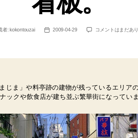
看板。
平
成者:
kokontouzai
2009-04-29
コメントはまだあ
投
井
稿
（駅
日
前
の
ス
ナ
ッ
まじま」や料亭跡の建物が残っているエリア
ク
ナックや飲食店が建ち並ぶ繁華街になってい
街）
包
丁、
ハ
サ
ミ、