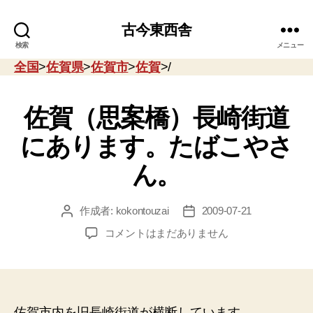
古今東西舎
検索
メニュー
全国
>
佐賀県
>
佐賀市
>
佐賀
>/
佐賀（思案橋）長崎街道
にあります。たばこやさ
ん。
作成者:
kokontouzai
2009-07-21
投
投
稿
稿
佐
コメントはまだありません
者
日
賀
（思
案
橋）
長
佐賀市内を旧長崎街道が横断しています。