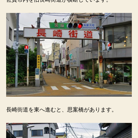
崎
街
道
に
あ
り
ま
す。
た
ば
こ
や
さ
ん。
へ
の
長崎街道を東へ進むと、思案橋があります。