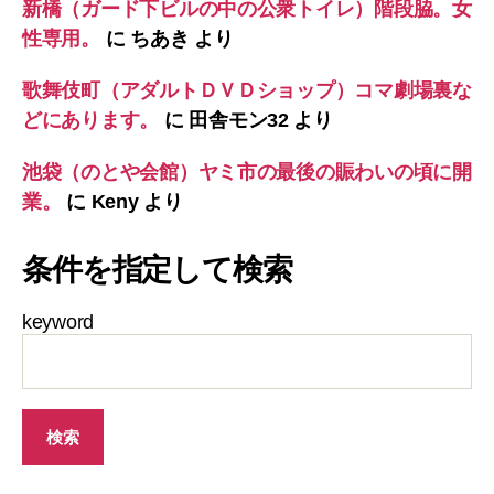
新橋（ガード下ビルの中の公衆トイレ）階段脇。女
性専用。
に
ちあき
より
歌舞伎町（アダルトＤＶＤショップ）コマ劇場裏な
どにあります。
に
田舎モン32
より
池袋（のとや会館）ヤミ市の最後の賑わいの頃に開
業。
に
Keny
より
条件を指定して検索
keyword