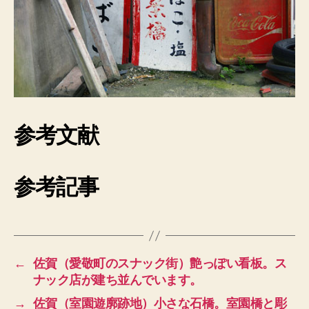
参考文献
参考記事
←
佐賀（愛敬町のスナック街）艶っぽい看板。ス
ナック店が建ち並んでいます。
→
佐賀（室園遊廓跡地）小さな石橋。室園橋と彫