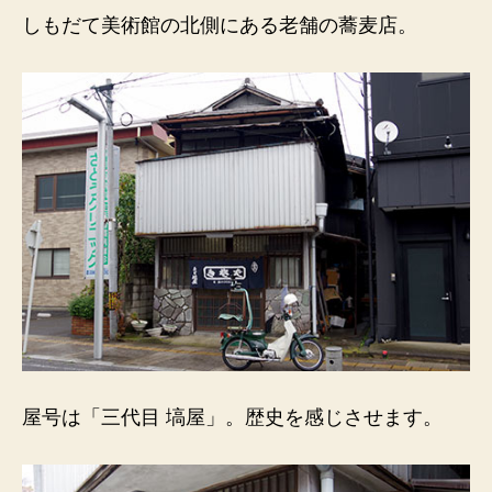
「三
しもだて美術館の北側にある老舗の蕎麦店。
代
目
塙
屋」）
歴
史
を
感
じ
さ
せ
る
佇
ま
い。
へ
屋号は「三代目 塙屋」。歴史を感じさせます。
の