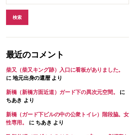
最近のコメント
柴又（柴又キング跡）入口に看板がありました。
に
地元出身の還暦
より
新橋（新橋方面近道）ガード下の異次元空間。
に
ちあき
より
新橋（ガード下ビルの中の公衆トイレ）階段脇。女
性専用。
に
ちあき
より