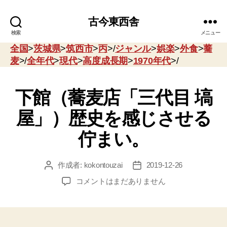
古今東西舎
検索
メニュー
全国
>
茨城県
>
筑西市
>
丙
>/
ジャンル
>
娯楽
>
外食
>
蕎
麦
>/
全年代
>
現代
>
高度成長期
>
1970年代
>/
下館（蕎麦店「三代目 塙
屋」）歴史を感じさせる
佇まい。
作成者:
kokontouzai
2019-12-26
投
投
稿
稿
下
コメントはまだありません
者
日
館
（蕎
麦
店