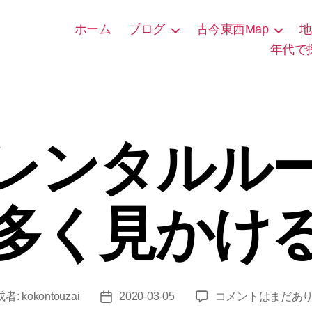
ホーム
ブログ
古今東西Map
地
年代で
レンタルル
多く見かけ
上
成者:
kokontouzai
2020-03-05
コメントはまだあ
投