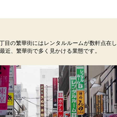
野
稿
（レ
日
ン
タ
ル
ル
ー
丁目の繁華街にはレンタルルームが数軒点在
ム）
最近、繁華街で多く見かける業態です。
繁
華
街
で
多
く
見
か
け
る
業