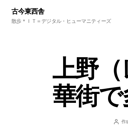
古今東西舎
散歩＊ＩＴ＝デジタル・ヒューマニティーズ
上野（
華街で
作
投