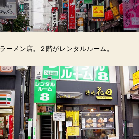
態。
へ
の
ラーメン店。２階がレンタルルーム。