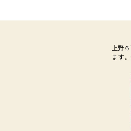
稿
者
上野６
ます。