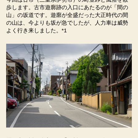
杉・
歩します。古市遊廓跡の入口にあたるのが「間の
お
山」の坂道です。遊廓が全盛だった大正時代の間
玉
の山は、今よりも坂が急でしたが、人力車は威勢
の
よく行き来しました。*1
碑。
遊
廓
跡
の
入
口
に
あ
た
る
坂
道。
へ
の