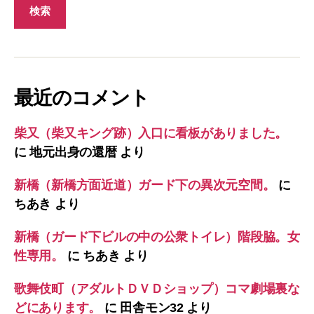
最近のコメント
柴又（柴又キング跡）入口に看板がありました。
に
地元出身の還暦
より
新橋（新橋方面近道）ガード下の異次元空間。
に
ちあき
より
新橋（ガード下ビルの中の公衆トイレ）階段脇。女
性専用。
に
ちあき
より
歌舞伎町（アダルトＤＶＤショップ）コマ劇場裏な
どにあります。
に
田舎モン32
より