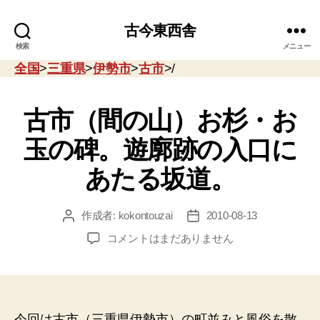
古今東西舎
検索
メニュー
全国
>
三重県
>
伊勢市
>
古市
>/
古市（間の山）お杉・お
玉の碑。遊廓跡の入口に
あたる坂道。
作成者:
kokontouzai
2010-08-13
投
投
稿
稿
古
コメントはまだありません
者
日
市
（間
の
山）
お
今回は古市（三重県伊勢市）の町並みと風俗を散