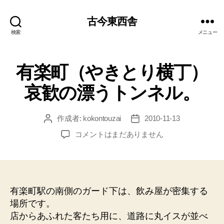
古今東西舎
検索
メニュー
有楽町（やきとり横丁）
哀歓の漂うトンネル。
作成者:
kokontouzai
2010-11-13
投
投
稿
稿
有
コメントはまだありません
者
日
楽
町
（や
き
と
有楽町駅の南側のガード下は、飲み屋が密集する
り
場所です。
横
店からあふれた客たち用に、道路に丸イスが並べ
丁）