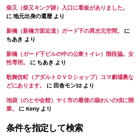
柴又（柴又キング跡）入口に看板がありました。
に
地元出身の還暦
より
新橋（新橋方面近道）ガード下の異次元空間。
に
ちあき
より
新橋（ガード下ビルの中の公衆トイレ）階段脇。女
性専用。
に
ちあき
より
歌舞伎町（アダルトＤＶＤショップ）コマ劇場裏な
どにあります。
に
田舎モン32
より
池袋（のとや会館）ヤミ市の最後の賑わいの頃に開
業。
に
Keny
より
条件を指定して検索