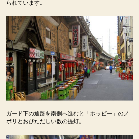
られています。
哀
歓
の
漂
う
ト
ン
ネ
ル。
へ
の
ガード下の通路を南側へ進むと「ホッピー」のノ
ボリとおびただしい数の提灯。