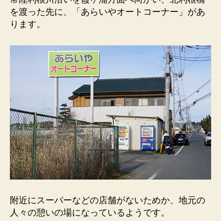
オ
を渡った先に、「あらいやオートコーナー」があ
ー
ります。
ト
コ
ー
ナ
ー）
年
季
の
入
っ
た
お
弁
当
の
自
附近にスーパーなどの店舗がないためか、地元の
販
人々の憩いの場になっているようです。
機。