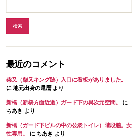
最近のコメント
柴又（柴又キング跡）入口に看板がありました。
に
地元出身の還暦
より
新橋（新橋方面近道）ガード下の異次元空間。
に
ちあき
より
新橋（ガード下ビルの中の公衆トイレ）階段脇。女
性専用。
に
ちあき
より