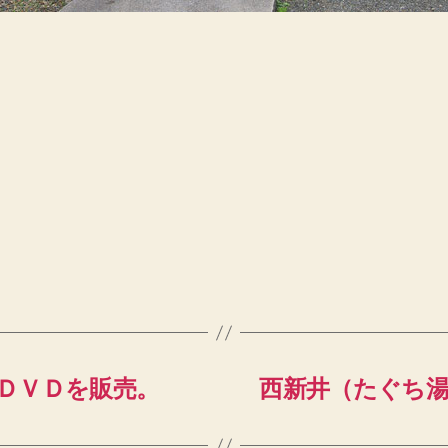
ＤＶＤを販売。
西新井（たぐち