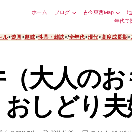
ホーム
ブログ
古今東西Map
地
年代で
ンル
>
遊興
>
趣味
>
性具・雑誌
>/
全年代
>
現代
>
高度成長期
>
井（大人のお
）おしどり夫