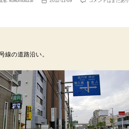
西
成者:
kokontouzai
2011-11-09
コメントはまだあ
投
新
稿
井
日
（大
人
の
お
も
号線の道路沿い。
ち
ゃ
屋）
お
し
ど
り
夫
婦。
へ
の