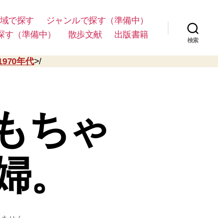
域で探す
ジャンルで探す（準備中）
探す（準備中）
散歩文献
出版書籍
検索
1970年代
>/
もちゃ
婦。