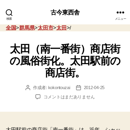
古今東西舎
検索
メニュー
全国
>
群馬県
>
太田市
>
太田
>/
太田（南一番街）商店街
の風俗街化。太田駅前の
商店街。
作成者:
kokontouzai
2012-04-25
投
投
稿
稿
太
コメントはまだありません
者
日
田
（南
一
番
街）
太田駅前の商店街「南一番街」は、近年、シャッ