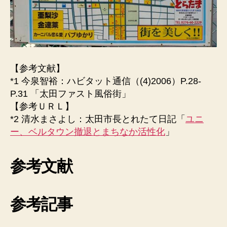
【参考文献】
*1 今泉智裕：ハビタット通信（(4)2006）P.28-
P.31 「太田ファスト風俗街」
【参考ＵＲＬ】
*2 清水まさよし：太田市長とれたて日記「
ユニ
ー、ベルタウン撤退とまちなか活性化
」
参考文献
参考記事