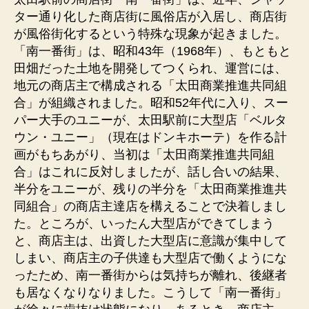
商
ター通り化した商店街に風俗店が入居し、商店街
店
が風俗街化するという特殊な現象が起きました。
街
「南一番街」は、昭和43年（1968年）、もともと
の
田畑だった土地を開発してつくられ、運営には、
風
地元の商店主で構成される「太田商業推進共同組
俗
合」が組織されました。昭和52年代に入り、スー
街
化。
パー大手のユニーが、太田駅前に大型店「ベルタ
太
ウン・ユニー」（現在はドンキホーテ）を作る計
田
画がもちあがり、当初は「太田商業推進共同組
駅
合」はこれに反対しましたが、話し合いの結果、
前
半分をユニーが、残りの半分を「太田商業推進共
の
同組合」の商店主達店を構えることで決着しまし
商
た。ところが、いったん大型店ができてしまう
店
街。
と、商店主は、出資した大型店に意識が集中して
へ
しまい、商店主の子供達も大型店で働くようにな
の
ったため、南一番街からは気持ちが離れ、後継者
も居なくなりなりました。こうして「南一番街」