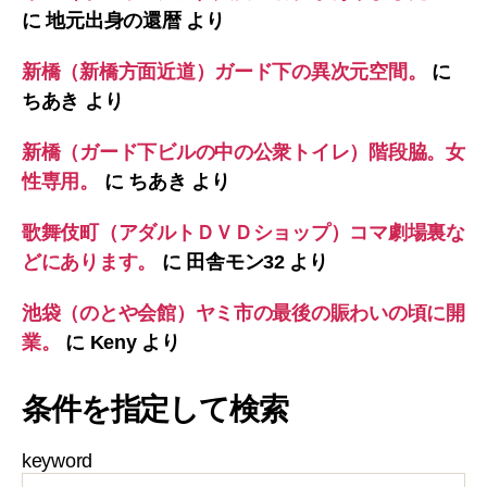
に
地元出身の還暦
より
新橋（新橋方面近道）ガード下の異次元空間。
に
ちあき
より
新橋（ガード下ビルの中の公衆トイレ）階段脇。女
性専用。
に
ちあき
より
歌舞伎町（アダルトＤＶＤショップ）コマ劇場裏な
どにあります。
に
田舎モン32
より
池袋（のとや会館）ヤミ市の最後の賑わいの頃に開
業。
に
Keny
より
条件を指定して検索
keyword