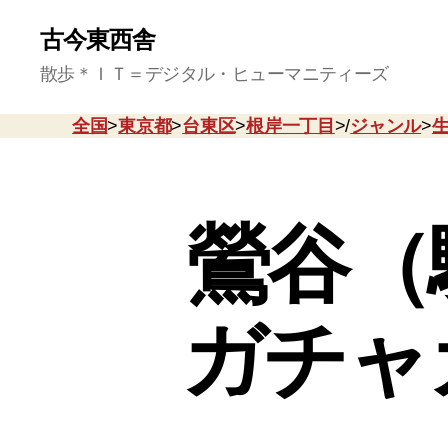
古今東西舎
散歩＊ＩＴ＝デジタル・ヒューマニティーズ
全国
>
東京都
>
台東区
>
根岸一丁目
>/
ジャンル
>
鶯谷（
ガチャ