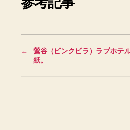
参考記事
←
鶯谷（ピンクビラ）ラブホテ
紙。