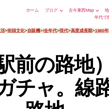
ホーム
ブログ
古今東西Map
地
年代で
生活
>
街頭文化
>
自販機
>/
全年代
>
現代
>
高度成長期
>
1980
駅前の路地
ガチャ。線