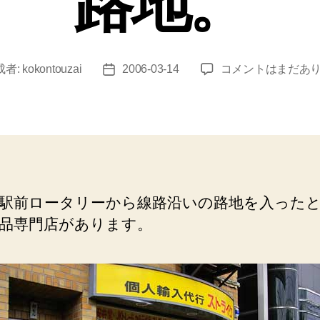
路地。
鶯
成者:
kokontouzai
2006-03-14
コメントはまだあ
投
谷
稿
（駅
日
前
の
路
地）
下
駅前ロータリーから線路沿いの路地を入った
着
品専門店があります。
の
ガ
チ
ャ
ガ
チ