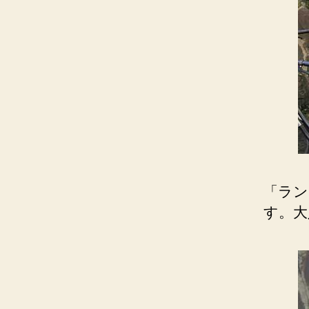
「ラン
す。大