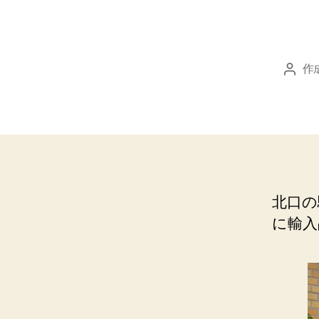
作
投
稿
者
北口の
に輸入