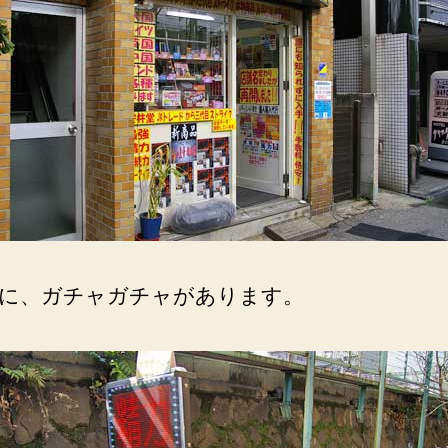
ャ。
線
路
沿
い
の
路
地。
へ
の
に、ガチャガチャがあります。