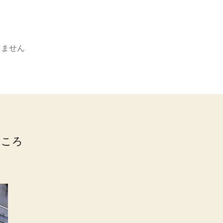
りません
ところ