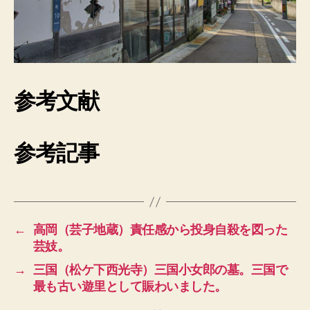
参考文献
参考記事
←
高岡（芸子地蔵）責任感から投身自殺を図った
芸妓。
→
三国（松ケ下西光寺）三国小女郎の墓。三国で
最も古い遊里として賑わいました。