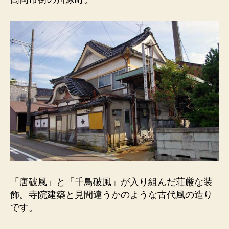
銭
湯）
唐
破
風
と
千
鳥
破
風
が
入
り
組
ん
だ
「唐破風」と「千鳥破風」が入り組んだ荘厳な装
荘
飾。寺院建築と見間違うかのような古代風の造り
厳
です。
な
装