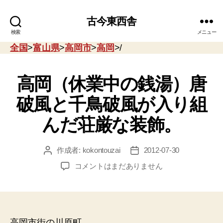
古今東西舎
検索
メニュー
全国
>
富山県
>
高岡市
>
高岡
>/
高岡（休業中の銭湯）唐
破風と千鳥破風が入り組
んだ荘厳な装飾。
作成者:
kokontouzai
2012-07-30
投
投
稿
稿
高
コメントはまだありません
者
日
岡
（休
業
中
の
高岡市街の川原町。