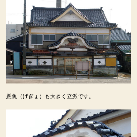
飾。
へ
の
懸魚（げぎょ）も大きく立派です。