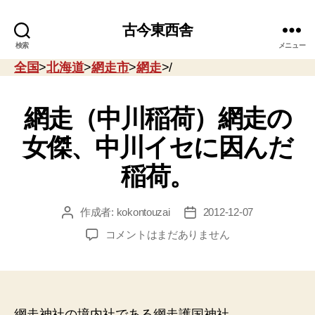
古今東西舎
検索
メニュー
全国
>
北海道
>
網走市
>
網走
>/
網走（中川稲荷）網走の
女傑、中川イセに因んだ
稲荷。
作成者:
kokontouzai
2012-12-07
投
投
稿
稿
網
コメントはまだありません
者
日
走
（中
川
稲
荷）
網走神社の境内社である網走護国神社。