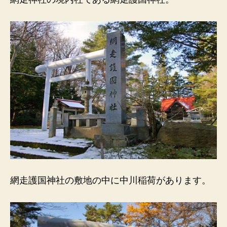
網
走
の
女
傑、
中
川
イ
セ
に
因
ん
だ
稲
荷。
へ
網走護国神社の敷地の中に中川稲荷があります。
の