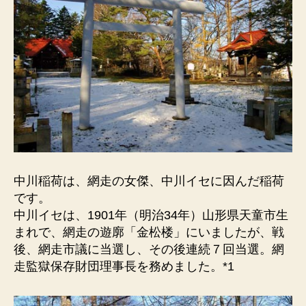
中川稲荷は、網走の女傑、中川イセに因んだ稲荷
です。
中川イセは、1901年（明治34年）山形県天童市生
まれで、網走の遊廓「金松楼」にいましたが、戦
後、網走市議に当選し、その後連続７回当選。網
走監獄保存財団理事長を務めました。*1