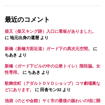
最近のコメント
柴又（柴又キング跡）入口に看板がありました。
に
地元出身の還暦
より
新橋（新橋方面近道）ガード下の異次元空間。
に
ちあき
より
新橋（ガード下ビルの中の公衆トイレ）階段脇。女
性専用。
に
ちあき
より
歌舞伎町（アダルトＤＶＤショップ）コマ劇場裏な
どにあります。
に
田舎モン32
より
池袋（のとや会館）ヤミ市の最後の賑わいの頃に開