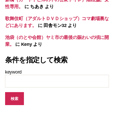
性専用。
に
ちあき
より
歌舞伎町（アダルトＤＶＤショップ）コマ劇場裏な
どにあります。
に
田舎モン32
より
池袋（のとや会館）ヤミ市の最後の賑わいの頃に開
業。
に
Keny
より
条件を指定して検索
keyword