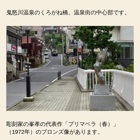
泉
（ブ
鬼怒川温泉のくろがね橋。温泉街の中心部です。
ロ
ン
ズ
像）
く
ろ
が
ね
橋。
箱
根・
彫
刻
の
森
公
彫刻家の峯孝の代表作「プリマベラ（春）」
園
（1972年）のブロンズ像があります。
に