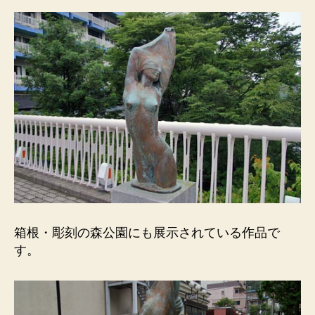
も
展
示
さ
れ
て
い
る
作
品。
へ
の
箱根・彫刻の森公園にも展示されている作品で
す。