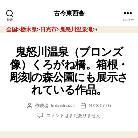
古今東西舎
検索
メニュー
全国
>
栃木県
>
日光市
>
鬼怒川温泉滝
>/
鬼怒川温泉（ブロンズ
像）くろがね橋。箱根・
彫刻の森公園にも展示さ
れている作品。
作成者:
kokontouzai
2013-07-05
投
投
稿
稿
鬼
コメントはまだありません
者
日
怒
川
温