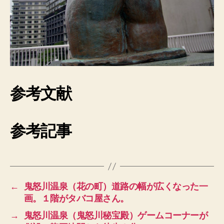
参考文献
参考記事
←
鬼怒川温泉（花の町）道路の幅が広くなった一
画。１階がタバコ屋さん。
→
鬼怒川温泉（鬼怒川秘宝殿）ゲームコーナーが