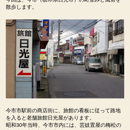
板）
散歩します。
今
市
市
駅
前
の
商
店
街。
休
憩
も
Ｏ
Ｋ
の
旅
今市市駅前の商店街に、旅館の看板に従って路地
館。
を入ると老舗旅館日光屋があります。
へ
昭和30年当時、今市市内には、芸妓置屋の梅松の
の