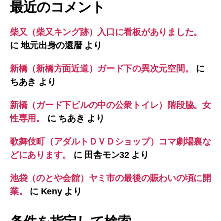
最近のコメント
柴又（柴又キング跡）入口に看板がありました。
に
地元出身の還暦
より
新橋（新橋方面近道）ガード下の異次元空間。
に
ちあき
より
新橋（ガード下ビルの中の公衆トイレ）階段脇。女
性専用。
に
ちあき
より
歌舞伎町（アダルトＤＶＤショップ）コマ劇場裏な
どにあります。
に
田舎モン32
より
池袋（のとや会館）ヤミ市の最後の賑わいの頃に開
業。
に
Keny
より