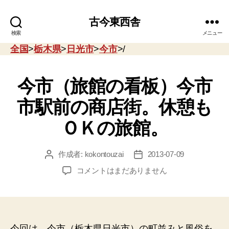
古今東西舎
検索
メニュー
全国
>
栃木県
>
日光市
>
今市
>/
今市（旅館の看板）今市
市駅前の商店街。休憩も
ＯＫの旅館。
作成者:
kokontouzai
2013-07-09
投
投
稿
稿
今
コメントはまだありません
者
日
市
（旅
館
の
看
今回は、今市（栃木県日光市）の町並みと風俗を