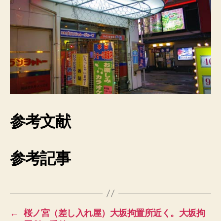
参考文献
参考記事
←
桜ノ宮（差し入れ屋）大坂拘置所近く。大坂拘