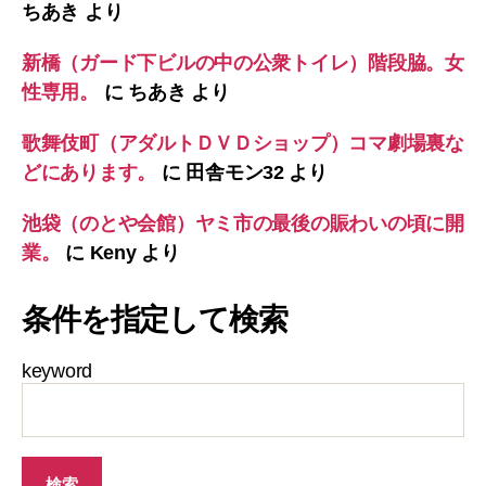
ちあき
より
新橋（ガード下ビルの中の公衆トイレ）階段脇。女
性専用。
に
ちあき
より
歌舞伎町（アダルトＤＶＤショップ）コマ劇場裏な
どにあります。
に
田舎モン32
より
池袋（のとや会館）ヤミ市の最後の賑わいの頃に開
業。
に
Keny
より
条件を指定して検索
keyword