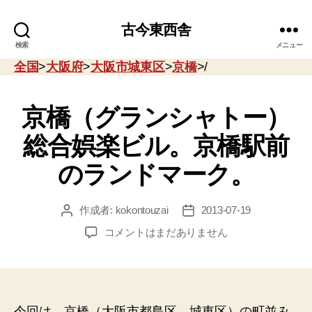
古今東西舎
検索
メニュー
全国
>
大阪府
>
大阪市城東区
>
京橋
>/
京橋（グランシャトー）
総合娯楽ビル。京橋駅前
のランドマーク。
作成者:
kokontouzai
2013-07-19
投
投
稿
稿
京
コメントはまだありません
者
日
橋
（グ
ラ
ン
シ
今回は、京橋（大阪市都島区、城東区）の町並み