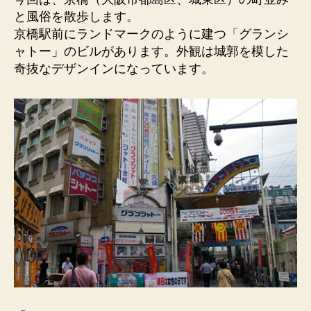
ャ
と風俗を散歩します。
ト
京橋駅前にランドマークのように建つ「グランシ
ー）
ャトー」のビルがあります。外観は城郭を模した
総
奇抜なデザンインになっています。
合
娯
楽
ビ
ル。
京
橋
駅
前
の
ラ
ン
ド
マ
ー
ク。