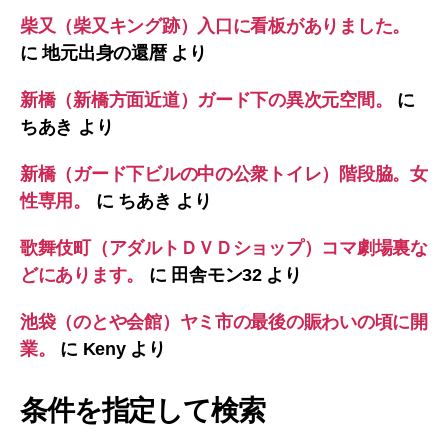
柴又（柴又キング跡）入口に看板がありました。
に
地元出身の還暦
より
新橋（新橋方面近道）ガード下の異次元空間。
に
ちあき
より
新橋（ガード下ビルの中の公衆トイレ）階段脇。女
性専用。
に
ちあき
より
歌舞伎町（アダルトＤＶＤショップ）コマ劇場裏な
どにあります。
に
田舎モン32
より
池袋（のとや会館）ヤミ市の最後の賑わいの頃に開
業。
に
Keny
より
条件を指定して検索