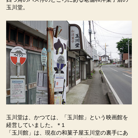
老
玉川堂。
舗
和
洋
菓
子
店。
か
つ
て
は
映
画
館
を
を
経
玉川堂は、かつては、「玉川館」という映画館を
営。
経営していました。＊1
へ
「玉川館」は、現在の和菓子屋玉川堂の裏手にあ
の