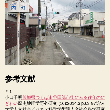
参考文献
＊1
小口千明
茨城県つくば市谷田部市街にみる往年のに
ぎわい
歴史地理学野外研究 (16):2014.3 p.63-97筑波
大学人文社会ビジネス科学学術院人文社会科学研究