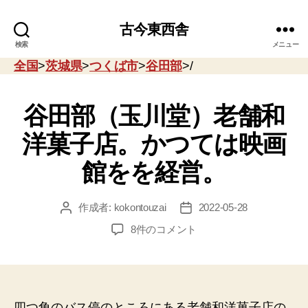
古今東西舎
検索
メニュー
全国
>
茨城県
>
つくば市
>
谷田部
>/
谷田部（玉川堂）老舗和
洋菓子店。かつては映画
館をを経営。
作成者:
kokontouzai
2022-05-28
投
投
稿
稿
谷
8件のコメント
者
日
田
部
（玉
川
堂）
四つ角のバス停のところにある老舗和洋菓子店の