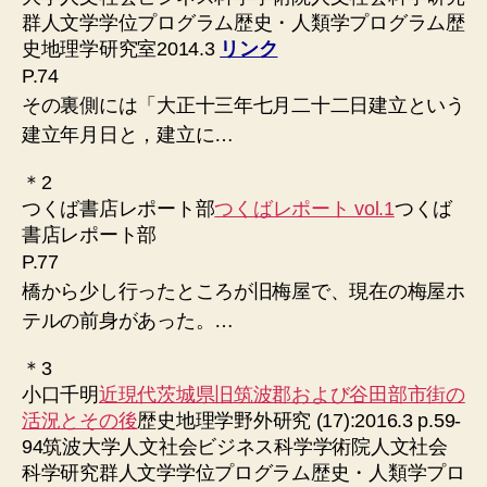
群人文学学位プログラム歴史・人類学プログラム歴
史地理学研究室2014.3
リンク
P.74
その裏側には「大正十三年七月二十二日建立という
建立年月日と，建立に…
＊2
つくば書店レポート部
つくばレポート vol.1
つくば
書店レポート部
P.77
橋から少し行ったところが旧梅屋で、現在の梅屋ホ
テルの前身があった。…
＊3
小口千明
近現代茨城県旧筑波郡および谷田部市街の
活況とその後
歴史地理学野外研究 (17):2016.3 p.59-
94筑波大学人文社会ビジネス科学学術院人文社会
科学研究群人文学学位プログラム歴史・人類学プロ