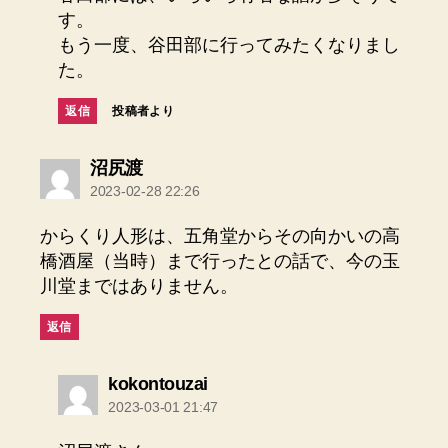
す。
もう一度、谷田部に行ってみたくなりまし
た。
返信
投稿者より
の
沼尻渡
発
2023-02-28 22:26
言:
からくり人形は、五角堂からその向かいの高
橋酒屋（当時）まで行ったとの話で、今の玉
川堂まではありません。
返信
の
kokontouzai
発
2023-03-01 21:47
言: