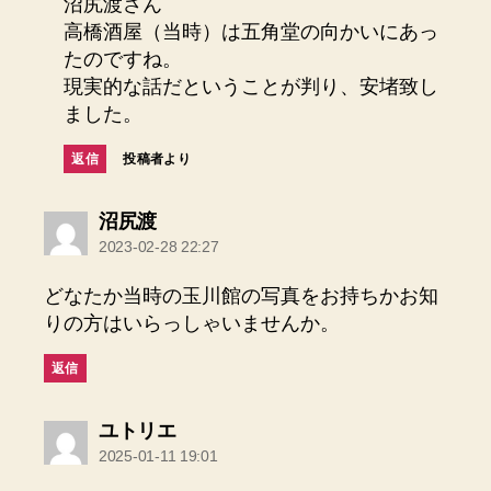
沼尻渡さん
高橋酒屋（当時）は五角堂の向かいにあっ
たのですね。
現実的な話だということが判り、安堵致し
ました。
返信
投稿者より
の
沼尻渡
発
2023-02-28 22:27
言:
どなたか当時の玉川館の写真をお持ちかお知
りの方はいらっしゃいませんか。
返信
の
ユトリエ
発
2025-01-11 19:01
言: