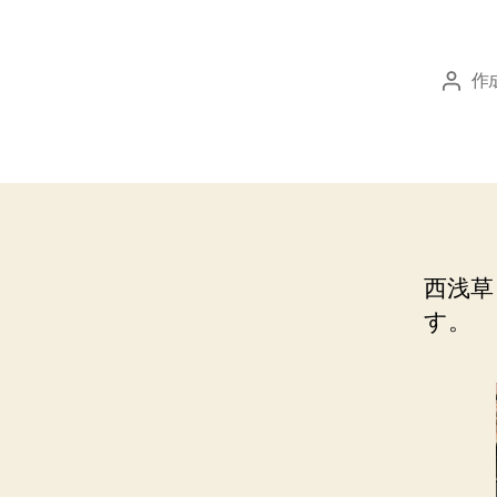
作
投
稿
者
西浅草
す。