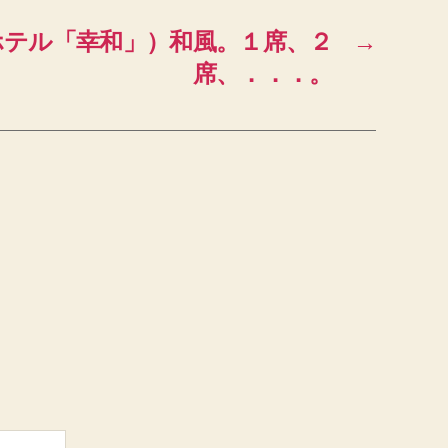
ホテル「幸和」）和風。１席、２
→
席、．．．。