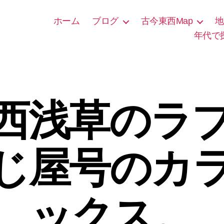
ホーム
ブログ
古今東西Map
地
年代で
西浅草のラ
じ屋号のカ
ックス。