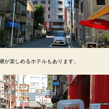
の
カ
ラ
オ
ケ
ボ
ッ
ク
ス。
へ
の
継が楽しめるホテルもあります。