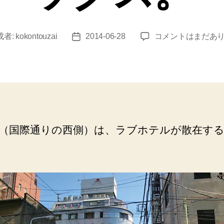
浅
成者:
kokontouzai
2014-06-28
コメントはまだあ
投
草
稿
（西
日
浅
草
の
ラ
ブ
（国際通りの西側）は、ラブホテルが散在す
ホ
テ
ル
街）
同
じ
屋
号