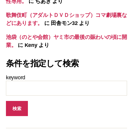
性専用。
に
ちあき
より
歌舞伎町（アダルトＤＶＤショップ）コマ劇場裏な
どにあります。
に
田舎モン32
より
池袋（のとや会館）ヤミ市の最後の賑わいの頃に開
業。
に
Keny
より
条件を指定して検索
keyword