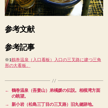
参考文献
参考記事
※1
鶴巻温泉（入口看板）入口の三叉路に建つ三角
形の大看板。
←
鶴巻温泉（吾妻山）弟橘媛の伝説。相模湾方面
の眺望。
→
新小岩（松島三丁目の三叉路）旧丸健跡地。