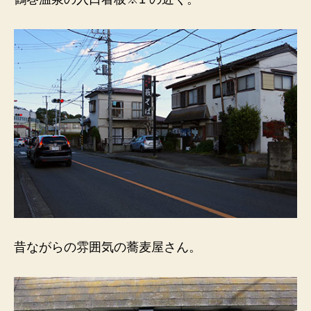
店）
昔
な
が
ら
の
蕎
麦
屋
さ
ん。
入
口
看
板
の
昔ながらの雰囲気の蕎麦屋さん。
近
く。
へ
の