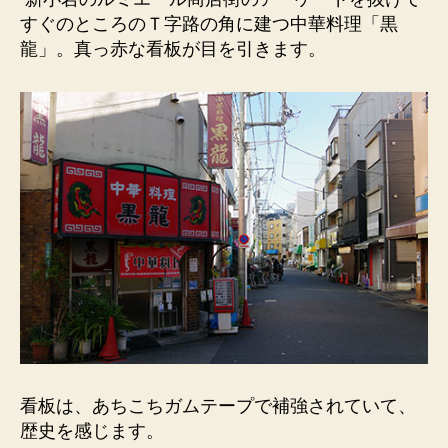
理
すぐのところのＴ字路の角に建つ中華料理「黒
「黒
龍」。真っ赤な看板が目を引きます。
龍」）
レ
ト
ロ
感
た
っ
ぷ
り。
歴
史
を
感
じ
る
看
看板は、あちこちガムテープで補強されていて、
板。
歴史を感じます。
へ