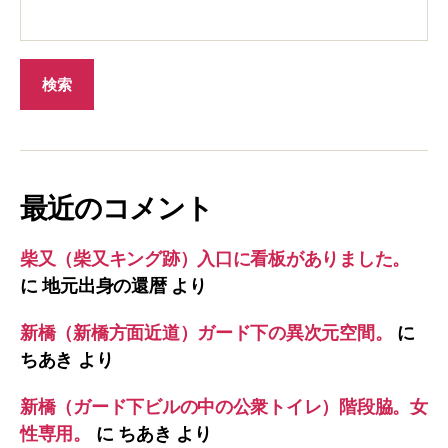
最近のコメント
柴又（柴又キング跡）入口に看板がありました。
に
地元出身の還暦
より
新橋（新橋方面近道）ガード下の異次元空間。
に
ちあき
より
新橋（ガード下ビルの中の公衆トイレ）階段脇。女
性専用。
に
ちあき
より