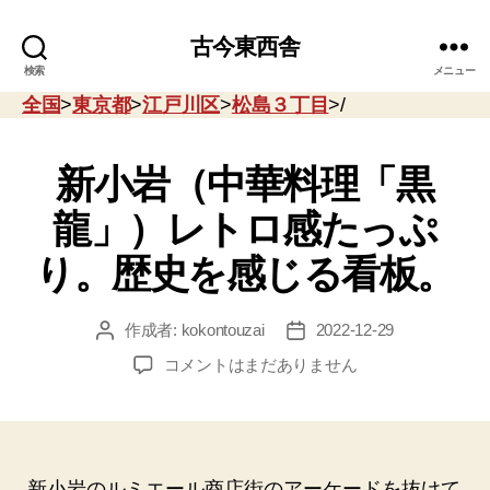
古今東西舎
検索
メニュー
全国
>
東京都
>
江戸川区
>
松島３丁目
>/
新小岩（中華料理「黒
龍」）レトロ感たっぷ
り。歴史を感じる看板。
作成者:
kokontouzai
2022-12-29
投
投
稿
稿
新
コメントはまだありません
者
日
小
岩
（中
華
料
新小岩のルミエール商店街のアーケードを抜けて