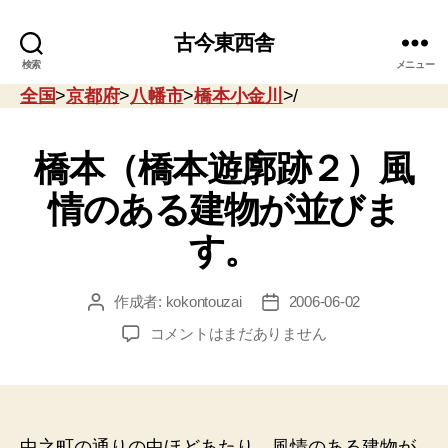
古今東西舎
検索
メニュー
全国
>
京都府
>
八幡市
>
橋本小金川
>/
橋本（橋本遊廓跡２）風
情のある建物が並びま
す。
作成者:
kokontouzai
2006-06-02
投
投
稿
稿
橋
コメントはまだありません
者
日
本
（橋
本
遊
廓
中之町の通りの中ほどあたり。風情のある建物が