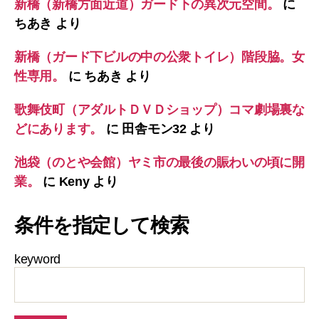
新橋（新橋方面近道）ガード下の異次元空間。
に
ちあき
より
新橋（ガード下ビルの中の公衆トイレ）階段脇。女
性専用。
に
ちあき
より
歌舞伎町（アダルトＤＶＤショップ）コマ劇場裏な
どにあります。
に
田舎モン32
より
池袋（のとや会館）ヤミ市の最後の賑わいの頃に開
業。
に
Keny
より
条件を指定して検索
keyword