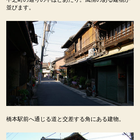
跡
並びます。
２）
風
情
の
あ
る
建
物
が
並
び
ま
す。
へ
の
橋本駅前へ通じる道と交差する角にある建物。