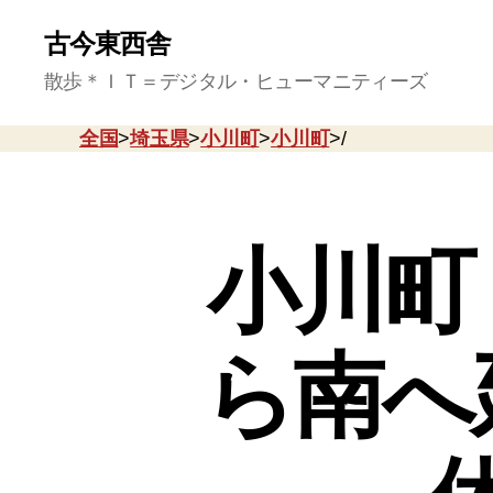
古今東西舎
散歩＊ＩＴ＝デジタル・ヒューマニティーズ
全国
>
埼玉県
>
小川町
>
小川町
>/
小川町
ら南へ