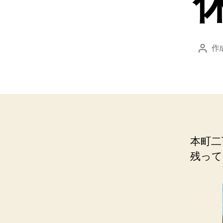
作
投
稿
者
本町二
残って