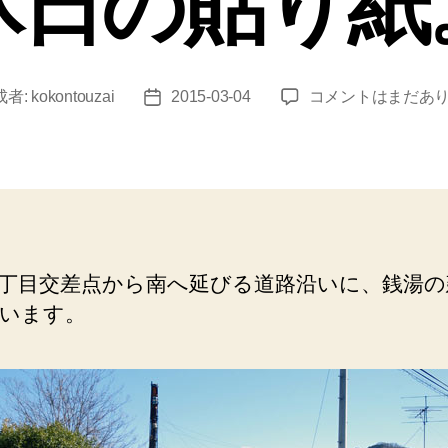
休日の貼り紙
小
成者:
kokontouzai
2015-03-04
コメントはまだあ
投
川
稿
町
日
（菊
水
湯）
交
差
丁目交差点から南へ延びる道路沿いに、銭湯の
点
います。
か
ら
南
へ
延
び