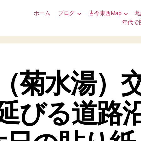
ホーム
ブログ
古今東西Map
地
年代で
（菊水湯）
延びる道路