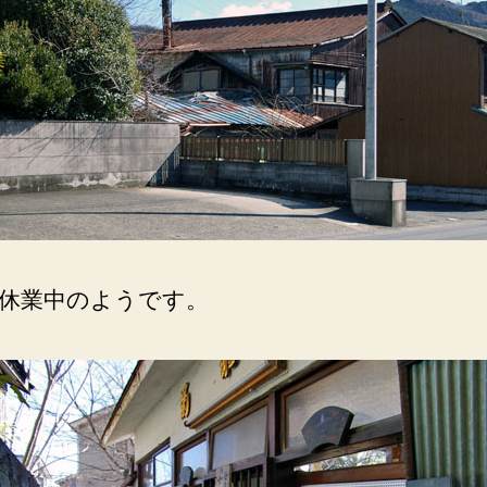
る
道
路
沿
い。
定
休
日
の
貼
り
紙。
休業中のようです。
へ
の