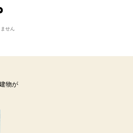
。
りません
建物が