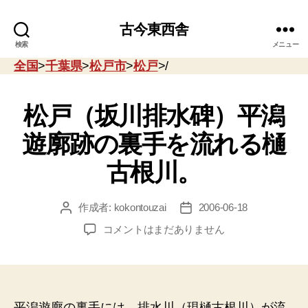
古今東西舎
検索
メニュー
全国
>
千葉県
>
松戸市
>
松戸
>/
松戸（坂川排水碑）平潟
遊廓跡の裏手を流れる樋
古根川。
作成者:
kokontouzai
2006-06-18
投
投
稿
稿
松
コメントはまだありません
者
日
戸
（坂
川
排
水
平潟遊廓の裏手には、排水川（現樋古根川）が流