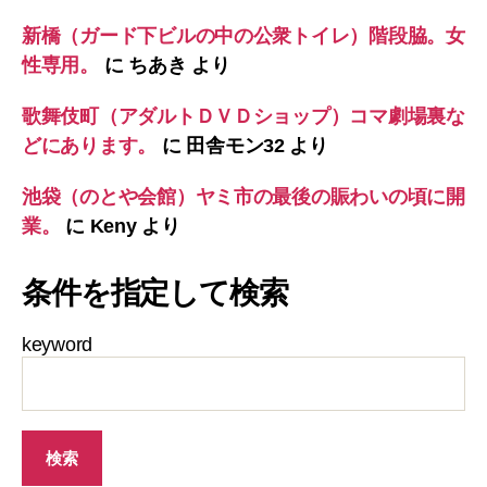
新橋（ガード下ビルの中の公衆トイレ）階段脇。女
性専用。
に
ちあき
より
歌舞伎町（アダルトＤＶＤショップ）コマ劇場裏な
どにあります。
に
田舎モン32
より
池袋（のとや会館）ヤミ市の最後の賑わいの頃に開
業。
に
Keny
より
条件を指定して検索
keyword