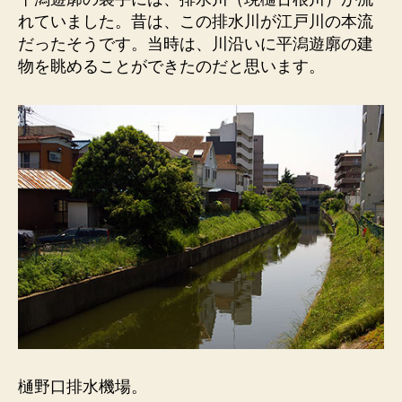
碑）
れていました。昔は、この排水川が江戸川の本流
平
だったそうです。当時は、川沿いに平潟遊廓の建
潟
物を眺めることができたのだと思います。
遊
廓
跡
の
裏
手
を
流
れ
る
樋
古
根
川。
へ
の
樋野口排水機場。