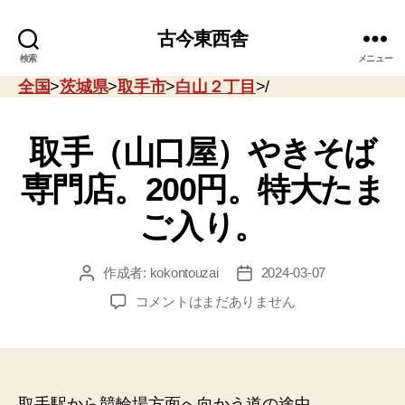
古今東西舎
検索
メニュー
全国
>
茨城県
>
取手市
>
白山２丁目
>/
取手（山口屋）やきそば
専門店。200円。特大たま
ご入り。
作成者:
kokontouzai
2024-03-07
投
投
稿
稿
取
コメントはまだありません
者
日
手
（山
口
屋）
や
取手駅から競輪場方面へ向かう道の途中。