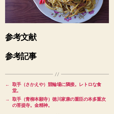
参考文献
参考記事
←
取手（さかえや）競輪場に隣接。レトロな食
堂。
→
取手（青柳本願寺）徳川家康の重臣の本多重次
の菩提寺。金精神。