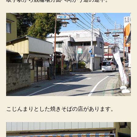
き
そ
ば
専
門
店。
200
円。
特
大
た
ま
ご
入
り。
へ
こじんまりとした焼きそばの店があります。
の