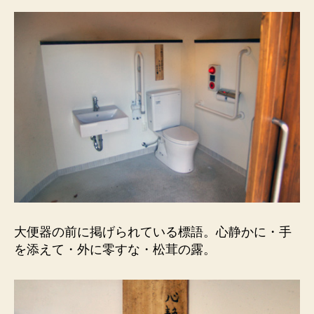
に
零
す
な・
松
茸
の
露。
へ
の
大便器の前に掲げられている標語。心静かに・手
を添えて・外に零すな・松茸の露。