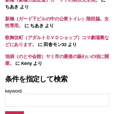
新橋（新橋方面近道）ガード下の異次元空間。
に
ちあき
より
新橋（ガード下ビルの中の公衆トイレ）階段脇。女
性専用。
に
ちあき
より
歌舞伎町（アダルトＤＶＤショップ）コマ劇場裏な
どにあります。
に
田舎モン32
より
池袋（のとや会館）ヤミ市の最後の賑わいの頃に開
業。
に
Keny
より
条件を指定して検索
keyword