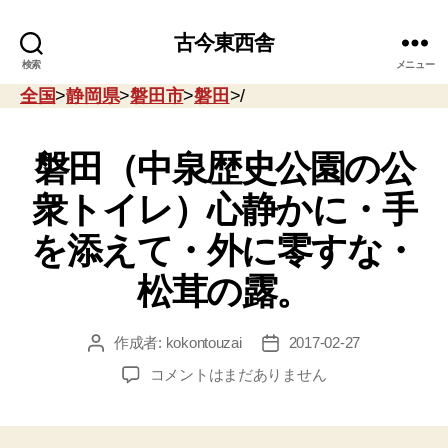
古今東西舎
検索
メニュー
全国
>
静岡県
>
磐田市
>
磐田
>/
磐田（中泉歴史公園の公
衆トイレ）心静かに・手
を添えて・外に零すな・
松茸の露。
作成者:
kokontouzai
2017-02-27
投
投
稿
稿
磐
コメントはまだありません
者
日
田
（中
泉