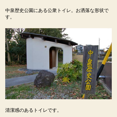
歴
史
中泉歴史公園にある公衆トイレ。お洒落な形状で
公
す。
園
の
公
衆
ト
イ
レ）
心
静
か
に・
手
を
添
え
て・
清潔感のあるトイレです。
外