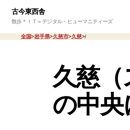
古今東西舎
散歩＊ＩＴ＝デジタル・ヒューマニティーズ
全国
>
岩手県
>
久慈市
>
久慈
>/
久慈（
の中央