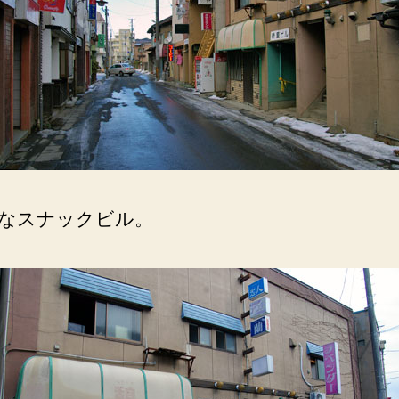
り
抜
け
の
で
き
る
横
丁。
へ
なスナックビル。
の