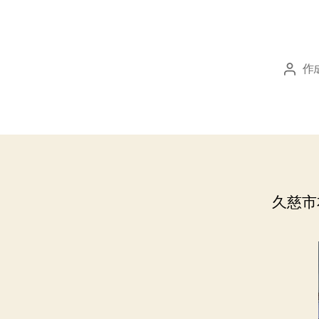
作
投
稿
者
久慈市