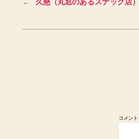
←
久慈（丸窓のあるスナック店）
コメン