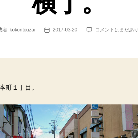
横丁。
久
成者:
kokontouzai
2017-03-20
コメントはまだあ
投
慈
稿
（ス
日
ナ
ッ
ク
ビ
ル）
本町１丁目。
ビ
ル
の
中
央
に
通