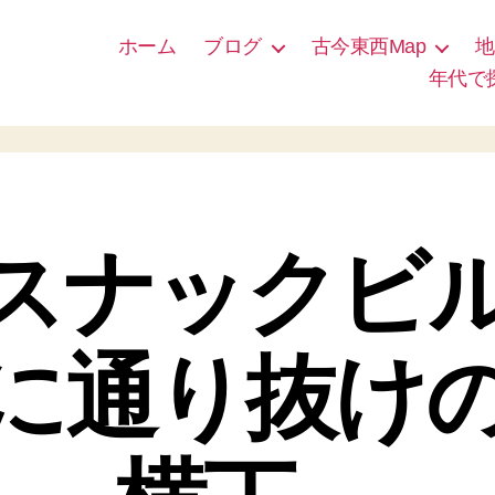
ホーム
ブログ
古今東西Map
地
年代で
スナックビ
に通り抜け