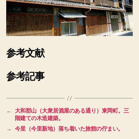
参考文献
参考記事
←
大和郡山（大衆居酒屋のある通り）東岡町。三
階建ての木造建築。
→
今里（今里新地）落ち着いた旅館の佇まい。