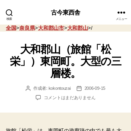
古今東西舎
検索
メニュー
全国
>
奈良県
>
大和郡山市
>
大和郡山
>/
大和郡山（旅館「松
栄」）東岡町。大型の三
層楼。
作成者:
kokontouzai
2006-09-15
投
投
稿
稿
大
コメントはまだありません
者
日
和
郡
山
（旅
館
旅館「松栄」は、東岡町の遊廓跡の中でも最も大