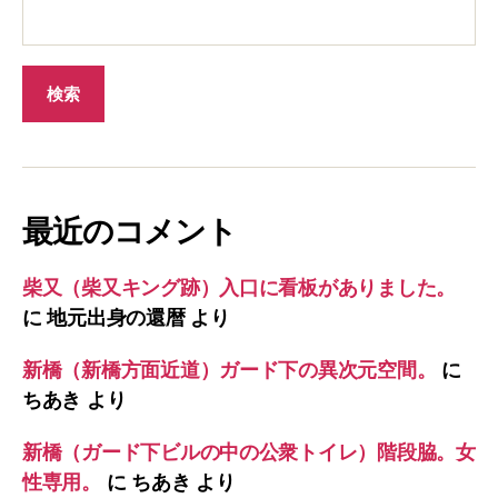
最近のコメント
柴又（柴又キング跡）入口に看板がありました。
に
地元出身の還暦
より
新橋（新橋方面近道）ガード下の異次元空間。
に
ちあき
より
新橋（ガード下ビルの中の公衆トイレ）階段脇。女
性専用。
に
ちあき
より