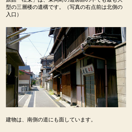
「松
型の三層楼の遺構です。（写真の右点前は北側の
栄」）
入口）
東
岡
町。
大
型
の
三
層
楼。
へ
の
建物は、南側の道にも面しています。