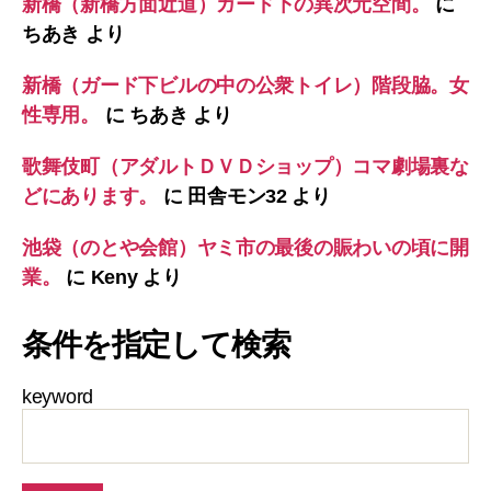
新橋（新橋方面近道）ガード下の異次元空間。
に
ちあき
より
新橋（ガード下ビルの中の公衆トイレ）階段脇。女
性専用。
に
ちあき
より
歌舞伎町（アダルトＤＶＤショップ）コマ劇場裏な
どにあります。
に
田舎モン32
より
池袋（のとや会館）ヤミ市の最後の賑わいの頃に開
業。
に
Keny
より
条件を指定して検索
keyword