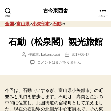
古今東西舎
検索
メニュー
全国
>
富山県
>
小矢部市
>
石動
>/
石動（松泉閣）観光旅館
作成者:
kokontouzai
2017-06-17
投
投
稿
稿
石
コメントはまだありません
者
日
動
（松
泉
閣）
観
今回は、石動（いするぎ、富山県小矢部市）の町
光
並みと風俗を散歩します。石動は、高岡と金沢の
旅
中間に位置し、北国街道の宿場町として栄えまし
館
た。現在の石動駅の北側が中心市街地で、その東