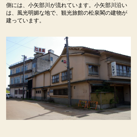
へ
側には、小矢部川が流れています。小矢部川沿い
の
は、風光明媚な地で、観光旅館の松泉閣の建物が
建っています。