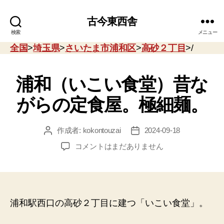
古今東西舎
検索
メニュー
全国
>
埼玉県
>
さいたま市浦和区
>
高砂２丁目
>/
浦和（いこい食堂）昔な
がらの定食屋。極細麺。
作成者:
kokontouzai
2024-09-18
投
投
稿
稿
浦
コメントはまだありません
者
日
和
（い
こ
い
食
浦和駅西口の高砂２丁目に建つ「いこい食堂」。
堂）
昔