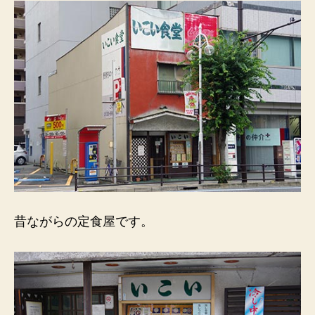
な
が
ら
の
定
食
屋。
極
細
麺。
へ
の
昔ながらの定食屋です。