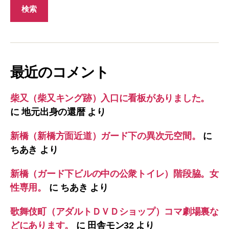
最近のコメント
柴又（柴又キング跡）入口に看板がありました。
に
地元出身の還暦
より
新橋（新橋方面近道）ガード下の異次元空間。
に
ちあき
より
新橋（ガード下ビルの中の公衆トイレ）階段脇。女
性専用。
に
ちあき
より
歌舞伎町（アダルトＤＶＤショップ）コマ劇場裏な
どにあります。
に
田舎モン32
より