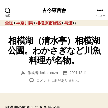
古今東西舎
検索
メニュー
全国
>
神奈川県
>
相模原市緑区
>
与瀬
>/
相模湖（清水亭）相模湖
公園。わかさぎなど川魚
料理が名物。
作成者:
kokontouzai
2024-12-11
投
投
稿
稿
相
コメントはまだありません
者
日
模
湖
（清
水
亭）
相模湖公園※1 にある清水亭。