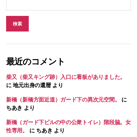
最近のコメント
柴又（柴又キング跡）入口に看板がありました。
に
地元出身の還暦
より
新橋（新橋方面近道）ガード下の異次元空間。
に
ちあき
より
新橋（ガード下ビルの中の公衆トイレ）階段脇。女
性専用。
に
ちあき
より