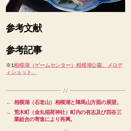
参考文献
参考記事
※1
相模湖（ゲームセンター）相模湖公園。メロデ
ィショット。
←
相模湖（石老山）相模湖と陣馬山方面の展望。
→
荒木町（金丸稲荷神社）町内の有志及び四谷三
業組合の寄進により再興。