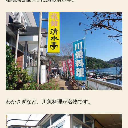
相
模
湖
公
園。
わ
か
さ
ぎ
な
ど
川
魚
料
理
が
わかさぎなど、川魚料理が名物です。
名
物。
へ
の