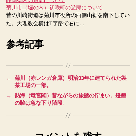
静岡県内の遊廓について
菊川市（堀の内）初咲町の遊廓について
昔の川崎街道は菊川市役所の西側山裾を南下してい
た。天理教会横はT字路で右に…
参考記事
←
菊川（赤レンガ倉庫）明治33年に建てられた製
茶工場の一部。
→
熱海（竜宮閣）昔ながらの旅館の佇まい。燈籠
の脇は急な下り階段。