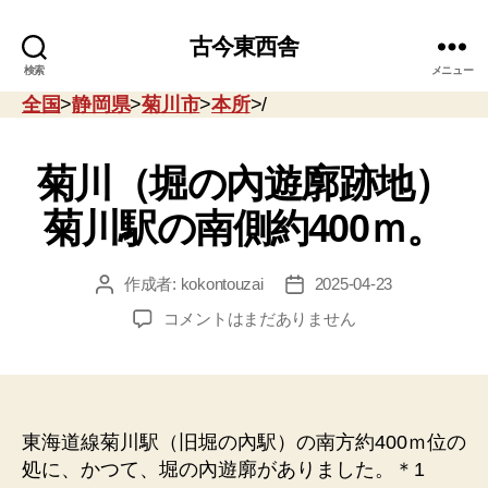
古今東西舎
検索
メニュー
全国
>
静岡県
>
菊川市
>
本所
>/
菊川（堀の內遊廓跡地）
菊川駅の南側約400ｍ。
作成者:
kokontouzai
2025-04-23
投
投
稿
稿
菊
コメントはまだありません
者
日
川
（堀
の
內
遊
東海道線菊川駅（旧堀の內駅）の南方約400ｍ位の
廓
処に、かつて、堀の內遊廓がありました。＊1
跡