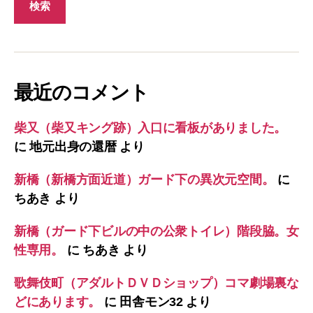
最近のコメント
柴又（柴又キング跡）入口に看板がありました。
に
地元出身の還暦
より
新橋（新橋方面近道）ガード下の異次元空間。
に
ちあき
より
新橋（ガード下ビルの中の公衆トイレ）階段脇。女
性専用。
に
ちあき
より
歌舞伎町（アダルトＤＶＤショップ）コマ劇場裏な
どにあります。
に
田舎モン32
より