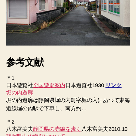
参考文献
＊1
日本遊覧社
全国遊廓案内
日本遊覧社1930
リンク
堀の内遊廓
堀の内遊廓は靜岡県堀の内町字堀の內にあつて東海
道線堀の內駅で下車し、南方約…
＊2
八木富美夫
静岡県の赤線を歩く
八木富美夫2010.10