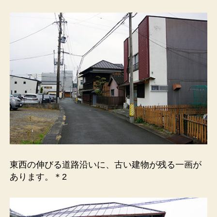
地）
菊
川
駅
の
南
側
約
400
ｍ。
へ
の
東西の伸びる道路沿いに、古い建物が残る一画が
あります。＊2