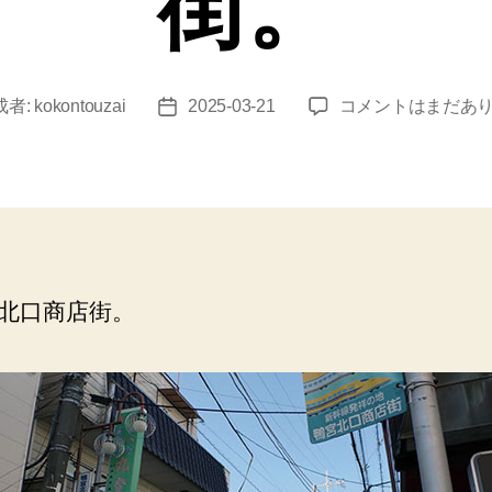
街。
小
成者:
kokontouzai
2025-03-21
コメントはまだあ
投
田
稿
原
日
（丸
登
食
堂）
丸
北口商店街。
登
チ
ャ
ー
ハ
ン。
鴨