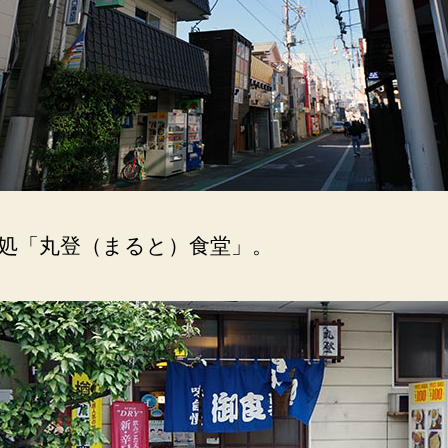
宮
駅
北
口
商
店
街。
へ
の
処「丸登（まると）食堂」。