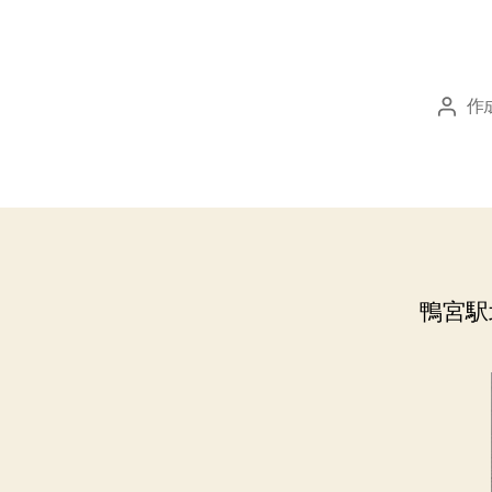
作
投
稿
者
鴨宮駅