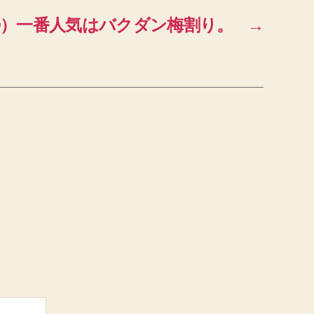
勢）一番人気はバクダン梅割り。
→