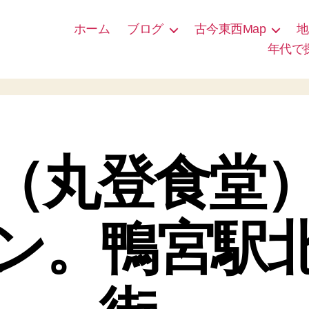
ホーム
ブログ
古今東西Map
地
年代で
（丸登食堂
ン。鴨宮駅