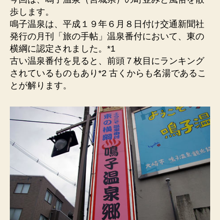
街
歩します。
の
鳴子温泉は、平成１９年６月８日付け交通新聞社
ス
発行の月刊「旅の手帖」温泉番付において、東の
ナ
横綱に認定されました。*1
ッ
古い温泉番付を見ると、前頭７枚目にランキング
ク）
されているものもあり*2 古くからも名湯であるこ
温
泉
とが解ります。
番
付、
東
の
横
綱。
へ
の