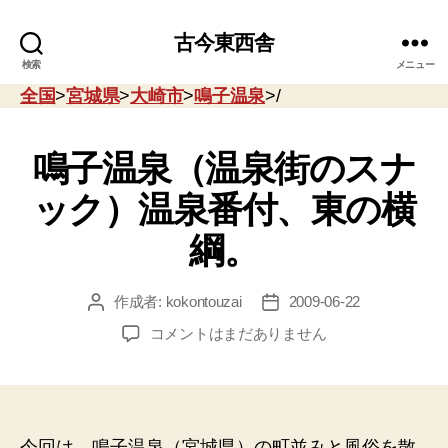
古今東西舎
検索
メニュー
全国
>
宮城県
>
大崎市
>
鳴子温泉
>/
鳴子温泉（温泉街のスナ
ック）温泉番付、東の横
綱。
作成者:
kokontouzai
2009-06-22
投
投
稿
稿
鳴
コメントはまだありません
者
日
子
温
泉
（温
泉
今回は、鳴子温泉（宮城県）の町並みと風俗を散