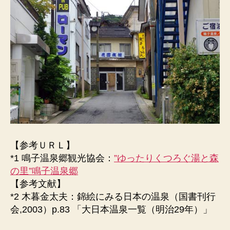
【参考ＵＲＬ】
*1 鳴子温泉郷観光協会：
”ゆったりくつろぐ湯と森
の里”鳴子温泉郷
【参考文献】
*2 木暮金太夫：錦絵にみる日本の温泉（国書刊行
会,2003）p.83 「大日本温泉一覧（明治29年）」