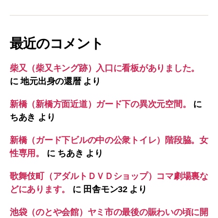
最近のコメント
柴又（柴又キング跡）入口に看板がありました。
に
地元出身の還暦
より
新橋（新橋方面近道）ガード下の異次元空間。
に
ちあき
より
新橋（ガード下ビルの中の公衆トイレ）階段脇。女
性専用。
に
ちあき
より
歌舞伎町（アダルトＤＶＤショップ）コマ劇場裏な
どにあります。
に
田舎モン32
より
池袋（のとや会館）ヤミ市の最後の賑わいの頃に開