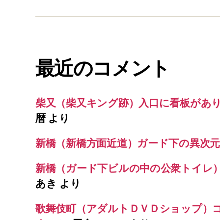
最近のコメント
柴又（柴又キング跡）入口に看板があ
暦
より
新橋（新橋方面近道）ガード下の異次元
新橋（ガード下ビルの中の公衆トイレ
あき
より
歌舞伎町（アダルトＤＶＤショップ）