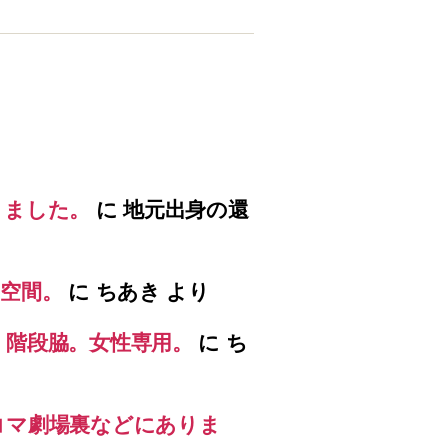
りました。
に
地元出身の還
空間。
に
ちあき
より
）階段脇。女性専用。
に
ち
コマ劇場裏などにありま