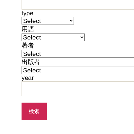
type
用語
著者
出版者
year