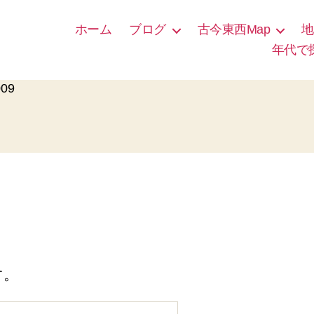
ホーム
ブログ
古今東西Map
地
年代で
009
す。