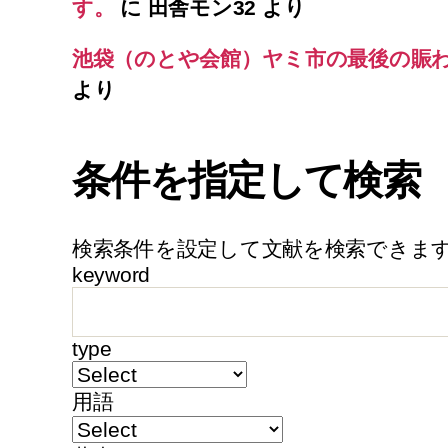
す。
に
田舎モン32
より
池袋（のとや会館）ヤミ市の最後の賑
より
条件を指定して検索
検索条件を設定して文献を検索できま
keyword
type
用語