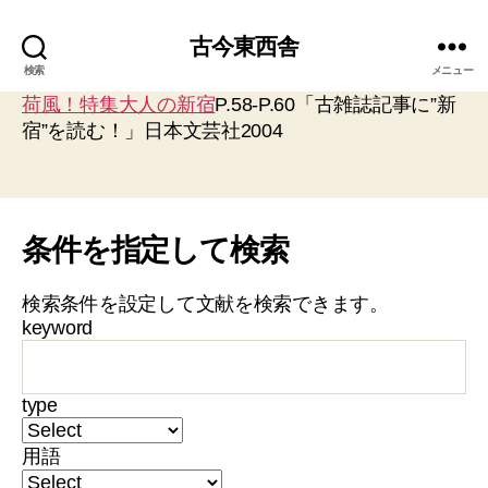
古今東西舎
検索
メニュー
荷風！特集大人の新宿
P.58-P.60「古雑誌記事に”新
宿”を読む！」日本文芸社2004
条件を指定して検索
検索条件を設定して文献を検索できます。
keyword
type
用語