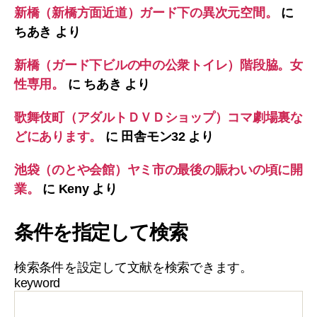
新橋（新橋方面近道）ガード下の異次元空間。
に
ちあき
より
新橋（ガード下ビルの中の公衆トイレ）階段脇。女
性専用。
に
ちあき
より
歌舞伎町（アダルトＤＶＤショップ）コマ劇場裏な
どにあります。
に
田舎モン32
より
池袋（のとや会館）ヤミ市の最後の賑わいの頃に開
業。
に
Keny
より
条件を指定して検索
検索条件を設定して文献を検索できます。
keyword