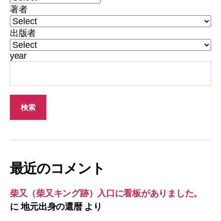
著者
出版者
year
最近のコメント
柴又（柴又キング跡）入口に看板がありました。
に
地元出身の還暦
より