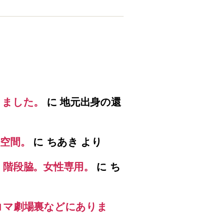
りました。
に
地元出身の還
空間。
に
ちあき
より
）階段脇。女性専用。
に
ち
コマ劇場裏などにありま