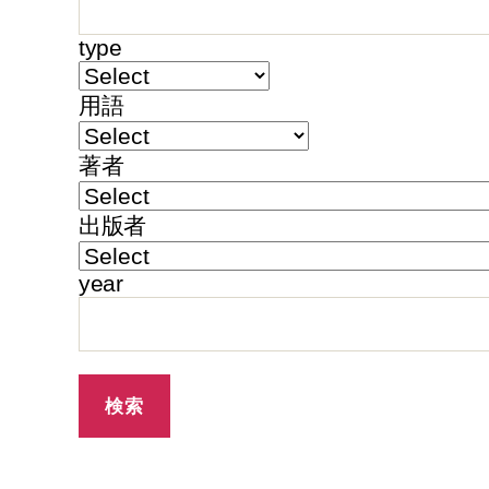
type
用語
著者
出版者
year