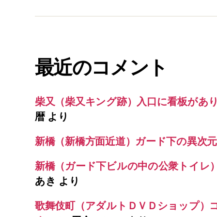
最近のコメント
柴又（柴又キング跡）入口に看板があ
暦
より
新橋（新橋方面近道）ガード下の異次元
新橋（ガード下ビルの中の公衆トイレ
あき
より
歌舞伎町（アダルトＤＶＤショップ）