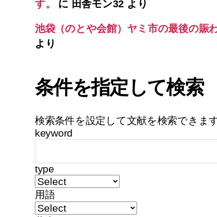
す。
に
田舎モン32
より
池袋（のとや会館）ヤミ市の最後の賑
より
条件を指定して検索
検索条件を設定して文献を検索できま
keyword
type
用語