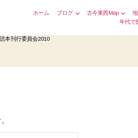
ホーム
ブログ
古今東西Map
地
年代で
物語読本刊行委員会2010
す。