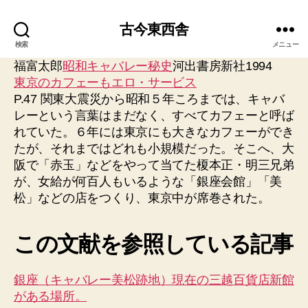
古今東西舎
検索
メニュー
福富太郎
昭和キャバレー秘史
河出書房新社1994
東京のカフェーもエロ・サービス
P.47 関東大震災から昭和５年ころまでは、キャバ
レーという言葉はまだなく、すべてカフェーと呼ば
れていた。６年には東京にも大きなカフェーができ
たが、それまではどれも小規模だった。そこへ、大
阪で「赤玉」などをやって当てた榎本正・明三兄弟
が、女給が何百人もいるような「銀座会館」「美
松」などの店をつくり、東京中が席巻された。
この文献を参照している記事
銀座（キャバレー美松跡地）現在の三越百貨店新館
がある場所。