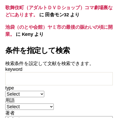
歌舞伎町（アダルトＤＶＤショップ）コマ劇場裏な
どにあります。
に
田舎モン32
より
池袋（のとや会館）ヤミ市の最後の賑わいの頃に開
業。
に
Keny
より
条件を指定して検索
検索条件を設定して文献を検索できます。
keyword
type
用語
著者