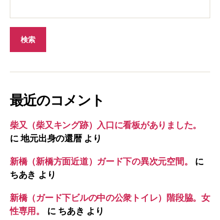
最近のコメント
柴又（柴又キング跡）入口に看板がありました。
に
地元出身の還暦
より
新橋（新橋方面近道）ガード下の異次元空間。
に
ちあき
より
新橋（ガード下ビルの中の公衆トイレ）階段脇。女
性専用。
に
ちあき
より