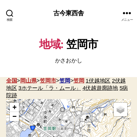
古今東西舎
検索
メニュー
地域:
笠岡市
かさおかし
全国
>
岡山県
>
笠岡市
>
笠岡
>
笠岡
1伏越地区
2伏越
地区
3ホテール「ラ・ムール」
4伏越遊廓跡地
5病
院跡
+
−