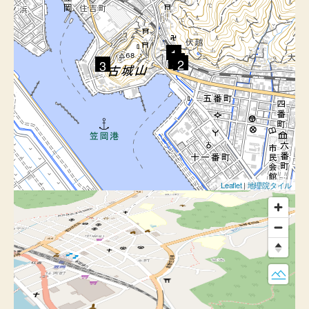
1
4
5
2
3
Leaflet
|
地理院タイル