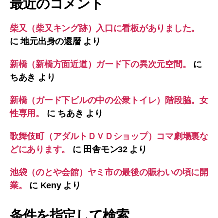
最近のコメント
柴又（柴又キング跡）入口に看板がありました。
に
地元出身の還暦
より
新橋（新橋方面近道）ガード下の異次元空間。
に
ちあき
より
新橋（ガード下ビルの中の公衆トイレ）階段脇。女
性専用。
に
ちあき
より
歌舞伎町（アダルトＤＶＤショップ）コマ劇場裏な
どにあります。
に
田舎モン32
より
池袋（のとや会館）ヤミ市の最後の賑わいの頃に開
業。
に
Keny
より
条件を指定して検索