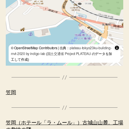
© OpenStreetMap Contributors | 出典：
plateau-tokyo23ku-building-
mvt-2020 by indigo-lab
(
国土交通省 Project PLATEAU
のデータを加
工して作成)
笠岡
笠岡（ホテール「ラ・ムール」）古城山山麓。工場