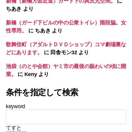
新橋（新橋方面近道）ガード下の異次元空間。
に
ちあき
より
新橋（ガード下ビルの中の公衆トイレ）階段脇。女
性専用。
に
ちあき
より
歌舞伎町（アダルトＤＶＤショップ）コマ劇場裏な
どにあります。
に
田舎モン32
より
池袋（のとや会館）ヤミ市の最後の賑わいの頃に開
業。
に
Keny
より
条件を指定して検索
keyword
てすと