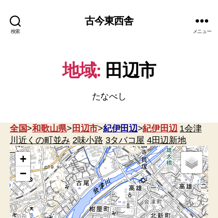
古今東西舎
検索
メニュー
地域:
田辺市
たなべし
全国
>
和歌山県
>
田辺市
>
紀伊田辺
>
紀伊田辺
1会津
川近くの町並み
2味小路
3タバコ屋
4田辺新地
+
−