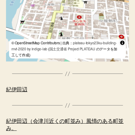
© OpenStreetMap Contributors | 出典：
plateau-tokyo23ku-building-
mvt-2020 by indigo-lab
(
国土交通省 Project PLATEAU
のデータを加
工して作成)
紀伊田辺
紀伊田辺（会津川近くの町並み）風情のある町並
み。