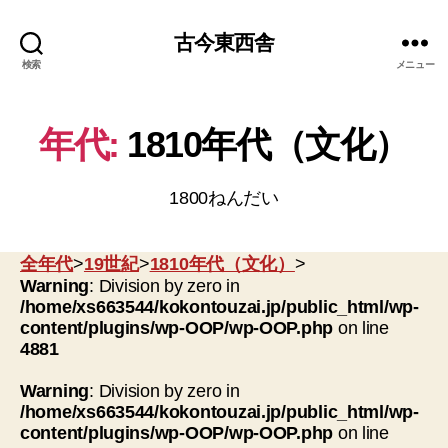
古今東西舎
検索
メニュー
年代:
1810年代（文化）
1800ねんだい
全年代
>
19世紀
>
1810年代（文化）
>
Warning
: Division by zero in
/home/xs663544/kokontouzai.jp/public_html/wp-
content/plugins/wp-OOP/wp-OOP.php
on line
4881
Warning
: Division by zero in
/home/xs663544/kokontouzai.jp/public_html/wp-
content/plugins/wp-OOP/wp-OOP.php
on line