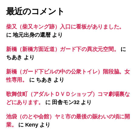
最近のコメント
柴又（柴又キング跡）入口に看板がありました。
に
地元出身の還暦
より
新橋（新橋方面近道）ガード下の異次元空間。
に
ちあき
より
新橋（ガード下ビルの中の公衆トイレ）階段脇。女
性専用。
に
ちあき
より
歌舞伎町（アダルトＤＶＤショップ）コマ劇場裏な
どにあります。
に
田舎モン32
より
池袋（のとや会館）ヤミ市の最後の賑わいの頃に開
業。
に
Keny
より