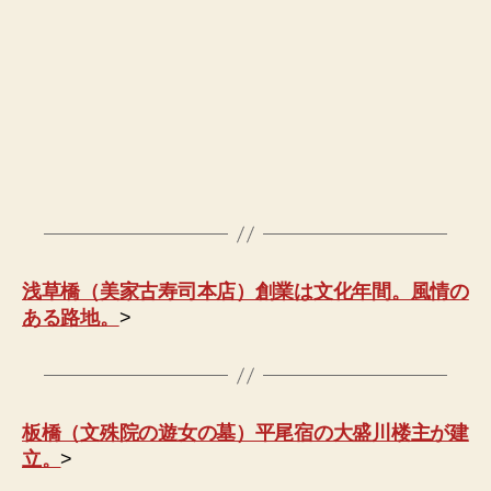
浅草橋（美家古寿司本店）創業は文化年間。風情の
ある路地。
>
板橋（文殊院の遊女の墓）平尾宿の大盛川楼主が建
立。
>