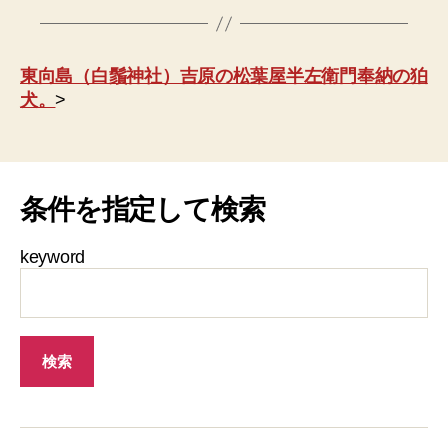
東向島（白鬚神社）吉原の松葉屋半左衛門奉納の狛
犬。
>
条件を指定して検索
keyword