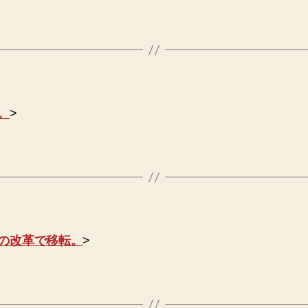
。
>
の改革で移転。
>