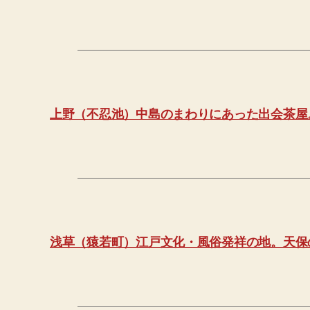
上野（不忍池）中島のまわりにあった出会茶屋
浅草（猿若町）江戸文化・風俗発祥の地。天保