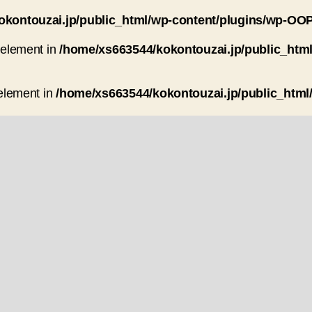
okontouzai.jp/public_html/wp-content/plugins/wp-O
e element in
/home/xs663544/kokontouzai.jp/public_ht
 element in
/home/xs663544/kokontouzai.jp/public_htm