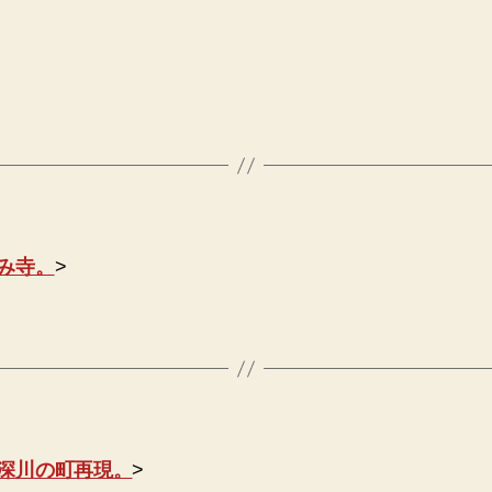
み寺。
>
深川の町再現。
>