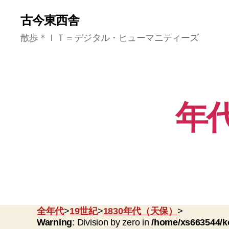
古今東西舎
散歩＊ＩＴ＝デジタル・ヒューマニティーズ
年代
全年代
>
19世紀
>
1830年代（天保）
>
Warning
: Division by zero in
/home/xs663544/k