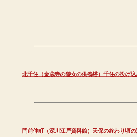
北千住（金蔵寺の遊女の供養塔）千住の投げ込
門前仲町（深川江戸資料館）天保の終わり頃の