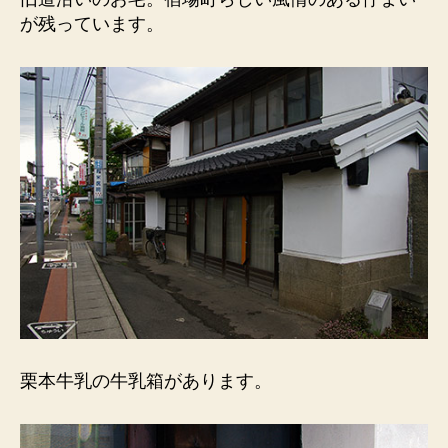
乳
が残っています。
の
牛
乳
箱）
旧
道
沿
い。
宿
場
町
ら
し
い
風
情。
栗本牛乳の牛乳箱があります。
へ
の