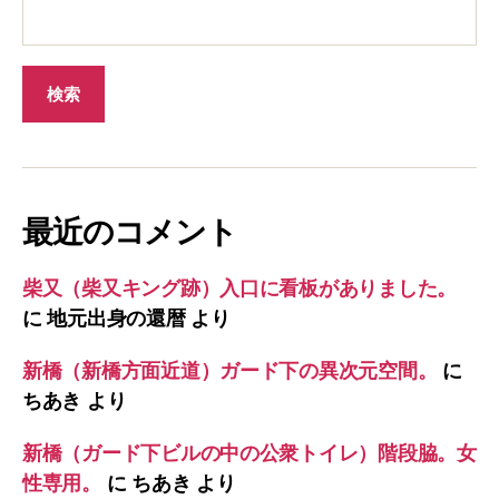
最近のコメント
柴又（柴又キング跡）入口に看板がありました。
に
地元出身の還暦
より
新橋（新橋方面近道）ガード下の異次元空間。
に
ちあき
より
新橋（ガード下ビルの中の公衆トイレ）階段脇。女
性専用。
に
ちあき
より