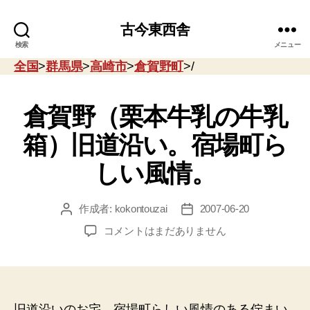
古今東西舎
検索
メニュー
全国
>
群馬県
>
高崎市
>
倉賀野町
>/
倉賀野（栗本牛乳の牛乳
箱）旧道沿い。宿場町ら
しい風情。
作成者:
kokontouzai
2007-06-20
投
投
稿
稿
倉
コメントはまだありません
者
日
賀
野
（栗
本
牛
旧道沿いのお宅。宿場町らしい風情のある佇まい