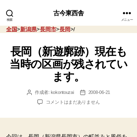
古今東西舎
検索
メニュー
全国
>
新潟県
>
長岡市
>
長岡
>/
長岡（新遊廓跡）現在も
当時の区画が残されてい
ます。
作成者:
kokontouzai
2008-06-21
投
投
稿
稿
長
コメントはまだありません
者
日
岡
（新
遊
廓
跡）
今回は、長岡（新潟県長岡市）の町並みと風俗を