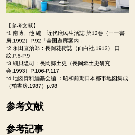
【参考文献】
*1 南博、他 編：近代庶民生活誌 第13巻（三一書
房,1992）P.92「全国遊廓案内」
*2 永田直治郎：長岡花街誌（面白社,1912） 口
絵,P.6-P.9
*3 細貝隆司：長岡郷土史（長岡郷土史研究
会,1993）P.106-P.117
*4 地図資料編纂会編 ：昭和前期日本都市地図集成
（柏書房,1987）p.98
参考文献
参考記事