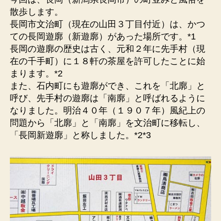
現
散歩します。
在
長岡市文治町（現在の山田３丁目付近）は、かつ
も
ての長岡遊廓（新遊廓）があった場所です。*1
当
長岡の遊廓の歴史は古く、元和２年に先手村（現
時
在の千手町）に１８軒の茶屋を許可したことに始
の
まります。*2
区
画
また、石内町にも遊廓ができ、これを「北廓」と
が
呼び、先手村の遊廓は「南廓」と呼ばれるように
残
なりました。明治４０年（１９０７年）風紀上の
さ
問題から「北廓」と「南廓」を文治町に移転し、
れ
「長岡新遊廓」と称しました。*2*3
て
い
ま
す。
へ
の