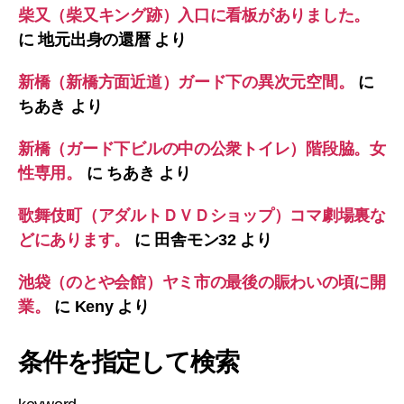
柴又（柴又キング跡）入口に看板がありました。
に
地元出身の還暦
より
新橋（新橋方面近道）ガード下の異次元空間。
に
ちあき
より
新橋（ガード下ビルの中の公衆トイレ）階段脇。女
性専用。
に
ちあき
より
歌舞伎町（アダルトＤＶＤショップ）コマ劇場裏な
どにあります。
に
田舎モン32
より
池袋（のとや会館）ヤミ市の最後の賑わいの頃に開
業。
に
Keny
より
条件を指定して検索