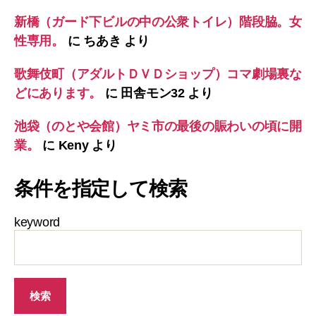
新橋（ガード下ビルの中の公衆トイレ）階段脇。女
性専用。
に
ちあき
より
歌舞伎町（アダルトＤＶＤショップ）コマ劇場裏な
どにあります。
に
田舎モン32
より
池袋（のとや会館）ヤミ市の最後の賑わいの頃に開
業。
に
Keny
より
条件を指定して検索
keyword