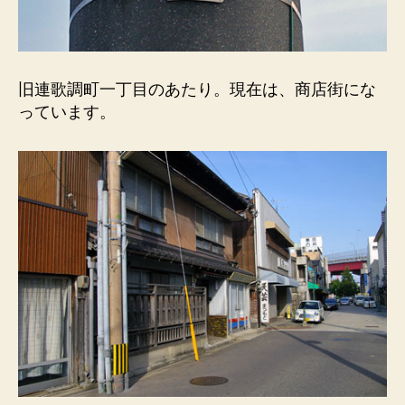
ら
し
た
黒
ダ
旧連歌調町一丁目のあたり。現在は、商店街にな
イ
っています。
ヤ
景
気。
へ
の