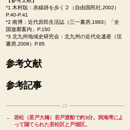
【参考文献】
*1 木村聡：赤線跡を歩く２（自由国民社,2002）
P.40-P.41
*2 南博：近代庶民生活誌（三一書房,1993）「全
国遊廓案内」P.150
*3 北九州地域史研究会：北九州の近代化遺産（弦
書房,2006）P.85
参考文献
参考記事
←
若松（若戸大橋）若戸渡船で約3分。洞海湾によ
って隔てられた若松区と戸畑区。