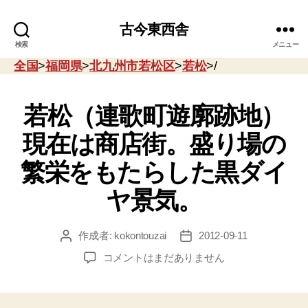
古今東西舎
検索
メニュー
全国
>
福岡県
>
北九州市若松区
>
若松
>/
若松（連歌町遊廓跡地）
現在は商店街。盛り場の
繁栄をもたらした黒ダイ
ヤ景気。
作成者:
kokontouzai
2012-09-11
投
投
稿
稿
若
コメントはまだありません
者
日
松
（連
歌