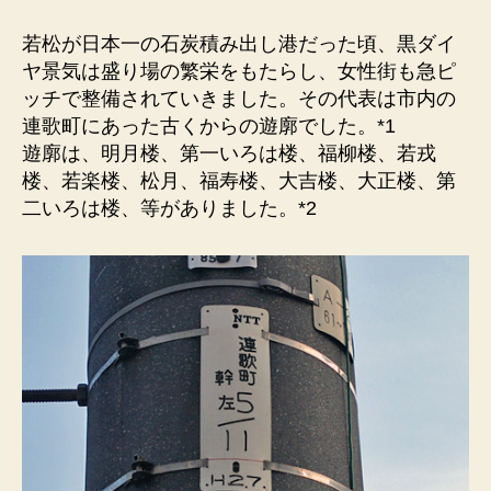
町
遊
若松が日本一の石炭積み出し港だった頃、黒ダイ
廓
ヤ景気は盛り場の繁栄をもたらし、女性街も急ピ
跡
ッチで整備されていきました。その代表は市内の
地）
連歌町にあった古くからの遊廓でした。*1
現
遊廓は、明月楼、第一いろは楼、福柳楼、若戎
在
楼、若楽楼、松月、福寿楼、大吉楼、大正楼、第
は
二いろは楼、等がありました。*2
商
店
街。
盛
り
場
の
繁
栄
を
も
た