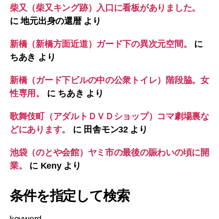
柴又（柴又キング跡）入口に看板がありました。
に
地元出身の還暦
より
新橋（新橋方面近道）ガード下の異次元空間。
に
ちあき
より
新橋（ガード下ビルの中の公衆トイレ）階段脇。女
性専用。
に
ちあき
より
歌舞伎町（アダルトＤＶＤショップ）コマ劇場裏な
どにあります。
に
田舎モン32
より
池袋（のとや会館）ヤミ市の最後の賑わいの頃に開
業。
に
Keny
より
条件を指定して検索