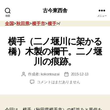
古今東西舎
検索
メニュー
全国
>
秋田県
>
横手市
>
横手
>/
横手（二ノ堰川に架かる
橋）木製の欄干。二ノ堰
川の痕跡。
作成者:
kokontouzai
2015-12-13
投
投
稿
稿
横
コメントはまだありません
者
日
手
（二
ノ
堰
川
今回は、横手（秋田県横手市）の町並みと風俗を