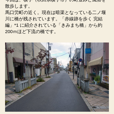
に
散歩します。
架
馬口労町の近く。現在は暗渠となっている二ノ堰
か
川に橋が残されています。「赤線跡を歩く 完結
る
編」*1 に紹介されている「きみまち橋」から約
橋）
200ｍほど下流の橋です。
木
製
の
欄
干。
二
ノ
堰
川
の
痕
跡。
へ
の