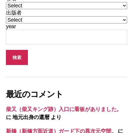
出版者
year
最近のコメント
柴又（柴又キング跡）入口に看板がありました。
に
地元出身の還暦
より
新橋（新橋方面近道）ガード下の異次元空間。
に