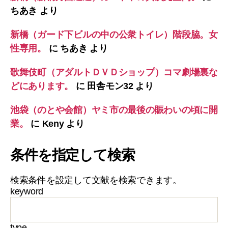
ちあき
より
新橋（ガード下ビルの中の公衆トイレ）階段脇。女
性専用。
に
ちあき
より
歌舞伎町（アダルトＤＶＤショップ）コマ劇場裏な
どにあります。
に
田舎モン32
より
池袋（のとや会館）ヤミ市の最後の賑わいの頃に開
業。
に
Keny
より
条件を指定して検索
検索条件を設定して文献を検索できます。
keyword
type