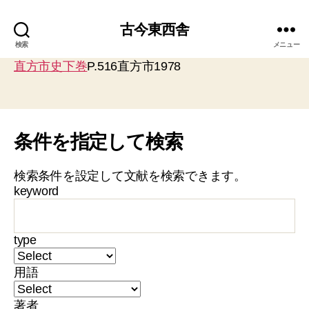
古今東西舎
検索
メニュー
直方市史下巻
P.516直方市1978
条件を指定して検索
検索条件を設定して文献を検索できます。
keyword
type
用語
著者