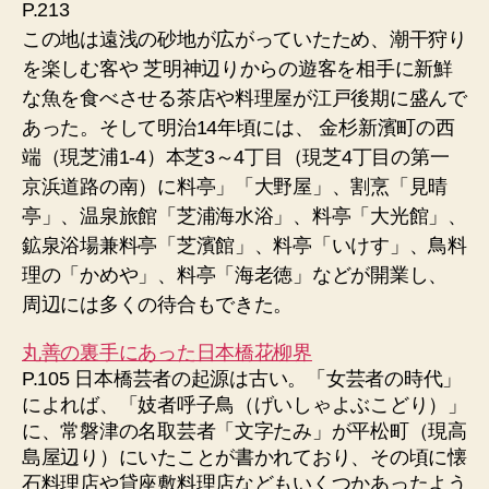
P.213
この地は遠浅の砂地が広がっていたため、潮干狩り
を楽しむ客や 芝明神辺りからの遊客を相手に新鮮
な魚を食べさせる茶店や料理屋が江戸後期に盛んで
あった。そして明治14年頃には、 金杉新濱町の西
端（現芝浦1-4）本芝3～4丁目（現芝4丁目の第一
京浜道路の南）に料亭」「大野屋」、割烹「見晴
亭」、温泉旅館「芝浦海水浴」、料亭「大光館」、
鉱泉浴場兼料亭「芝濱館」、料亭「いけす」、鳥料
理の「かめや」、料亭「海老徳」などが開業し、
周辺には多くの待合もできた。
丸善の裏手にあった日本橋花柳界
P.105 日本橋芸者の起源は古い。「女芸者の時代」
によれば、「妓者呼子鳥（げいしゃよぶこどり）」
に、常磐津の名取芸者「文字たみ」が平松町（現高
島屋辺り）にいたことが書かれており、その頃に懐
石料理店や貸座敷料理店などもいくつかあったよう