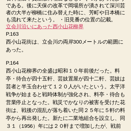
である。後に天保の改革で岡場所が潰されて深川芸
者の大半が柳橋に住み替えた時に、芳町や日本橋に
も流れて来たという。 ・旧見番の位置の記載。
立会川沿いにあった西小山花柳界
P.163
西小山花街は、立会川の両岸300メートルの範囲に
あった。
P.164
西小山花柳界の全盛は昭和１０年前後だった。料
亭・待合が四十五軒、芸妓置屋が四十二軒、芸妓は
芸者と半玉合わせて１２０人がいたという。太平洋
戦争が始まると戦時体制が強化され、料亭・待合も
営業停止となった。戦災でかなりの被害を受けた花
街は、戦後の混乱が落ち着いた同２５年に５軒の料
亭から再出発した。新たに二業地組合を設立し、同
３１（1956）年には２０軒まで増加したが、戦前