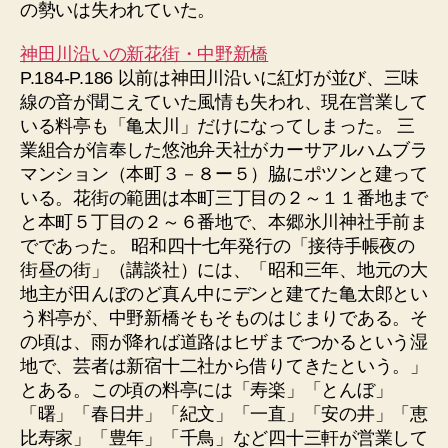
の勢いは失われていた。
神田川沿いの新花街・中野新橋
P.184-P.186 以前は神田川沿いに紅灯が並び、三味
線の音が聞こえていた風情も失われ、現在営業して
いる料亭も「亀太川」だけになってしまった。 三
業組合が信奉した悠池弁天社がカーサアルハムブラ
マンション（本町３－８ー５）脇にポツンと建って
いる。花街の範囲は本町三丁目の２～１１番地まで
と本町５丁目の２～６番地で、本郷氷川神社手前ま
でであった。 昭和四十七年発行の「接待手帳夜の
街昼の街」（講談社）には、「昭和三年、地元の大
地主が田んぼのど真ん中にデンと建てた亀太郎とい
う料亭が、中野新橋そもそものはじまりである。そ
の頃は、雨が降れば道路はヒザまでつかるという湿
地で、芸者は新宿十二社から借りてきたという。」
とある。この頃の料亭には「寿楽」「とんぼ」
「曙」「春日井」「紀文」「一直」「安の井」「恵
比寿家」「豊年」「千鳥」など四十三軒が営業して