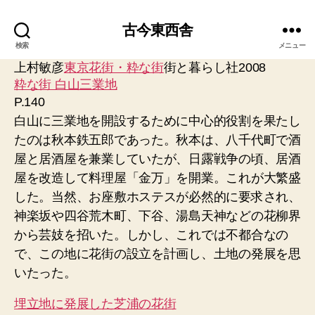
古今東西舎
検索
メニュー
上村敏彦
東京花街・粋な街
街と暮らし社2008
粋な街 白山三業地
P.140
白山に三業地を開設するために中心的役割を果たし
たのは秋本鉄五郎であった。秋本は、八千代町で酒
屋と居酒屋を兼業していたが、日露戦争の頃、居酒
屋を改造して料理屋「金万」を開業。これが大繁盛
した。当然、お座敷ホステスが必然的に要求され、
神楽坂や四谷荒木町、下谷、湯島天神などの花柳界
から芸妓を招いた。しかし、これでは不都合なの
で、この地に花街の設立を計画し、土地の発展を思
いたった。
埋立地に発展した芝浦の花街