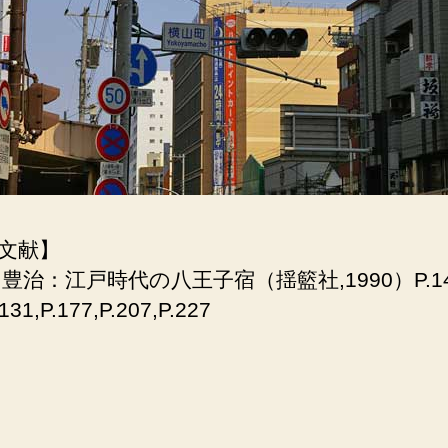
文献】
口豊治：江戸時代の八王子宿（揺籃社,1990）P.14,P
.131,P.177,P.207,P.227