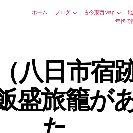
ホーム
ブログ
古今東西Map
地
年代で
（八日市宿
飯盛旅籠が
た。