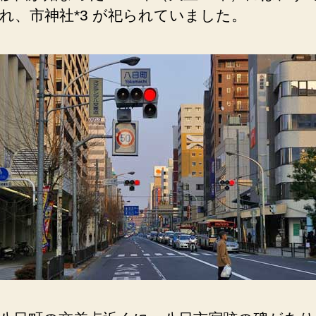
が
れ、市神社*3 が祀られていました。
あ
り
ま
し
た。
へ
の