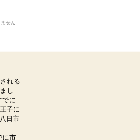
りません
ぼされる
りまし
すでに
王子に
八日市
でに市