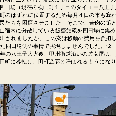
四日場（現在の横山町１丁目のダイエー八王子
町のはずれに位置するため毎月４日の市も寂
民たちを困窮させました。そこで、苦肉の策
山宿内に分散している飯盛旅籠を四日場に集
出されましたが、この案は移動の費用を負担
た四日場側の事情で実現しませんでした。*2
0年の八王子大火後、甲州街道沿いの遊女屋は、
田町に移転し、田町遊廓と呼ばれるようにな