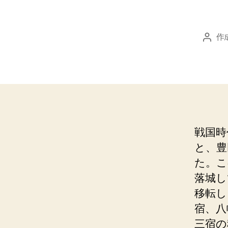
作
投
稿
者
戦国時
と、豊
た。こ
落城し
移転し
宿、八
三宿の