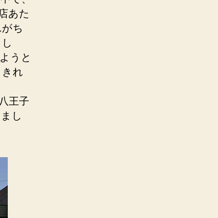
店あた
れがち
とし
めようと
しきれ
八王子
りまし