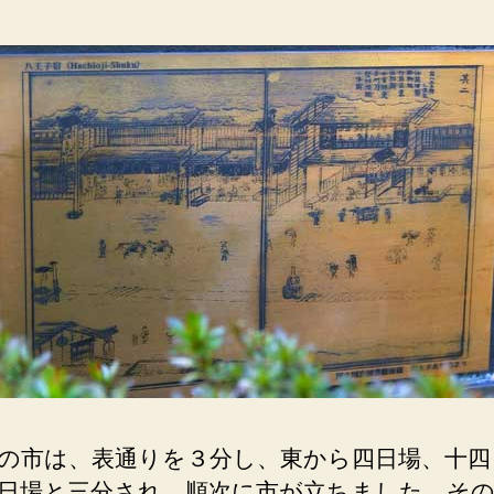
の市は、表通りを３分し、東から四日場、十四
日場と三分され、順次に市が立ちました。そ