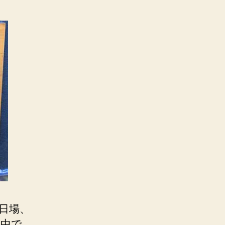
日場、
の中で、