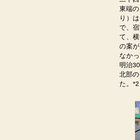
東端の
り）は
で、宿
て、横
の案が
なかっ
明治3
北部の
た。*2