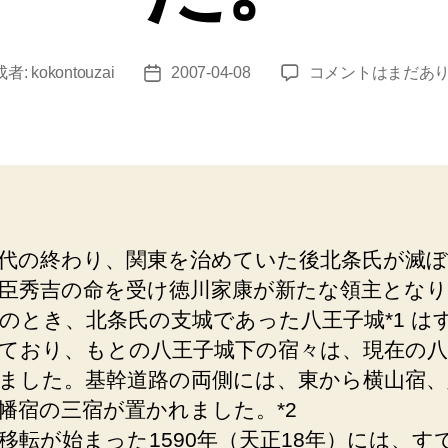
八
成者:
kokontouzai
2007-04-08
コメントはまだあ
投
王
稿
子
日
（八
日
市
宿
跡）
代の終わり、関東を治めていた後北条氏が滅
江
臣秀吉の命を受け徳川家康が新たな領主とな
戸
時
のとき、北条氏の支城であった八王子城*1 は
代、
ており、もとの八王子城下の宿々は、現在の八
飯
ました。基幹道路の両側には、東から横山宿、
盛
幡宿の三宿が置かれました。*2
旅
籠
移転が始まった1590年（天正18年）には、す